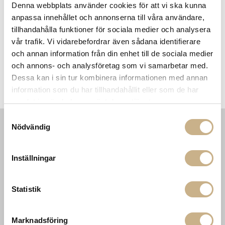
Denna webbplats använder cookies för att vi ska kunna
anpassa innehållet och annonserna till våra användare,
tillhandahålla funktioner för sociala medier och analysera
vår trafik. Vi vidarebefordrar även sådana identifierare
och annan information från din enhet till de sociala medier
och annons- och analysföretag som vi samarbetar med.
Dessa kan i sin tur kombinera informationen med annan
Byrå - Douglas
Matstol - Sylvie
information som du har tillhandahållit eller som de har
samlat in när du har använt deras tjänster.
Samtyckesval
Nödvändig
INFORMATION
KONTAKT
MARIELLA INTERIORS
Startsidan
Inställningar
LILLA BROGATAN 9
Köpvillkor
503 30 BORÅS
Om oss
Karriär
Statistik
033 10 75 76
Hållbarhet
info@mariellastore.se
Kontakta oss
Mån: 12-18
Sommarstängt
Marknadsföring