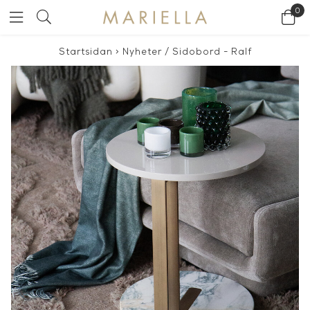
0
Startsidan
>
Nyheter
/
Sidobord - Ralf