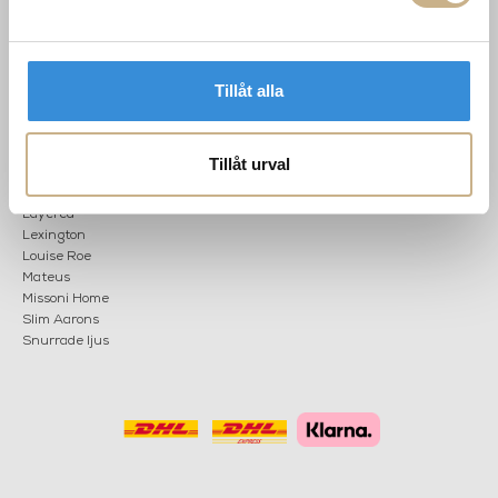
Tis-fre: 10-18
Lör: 11-15
Tillåt alla
POPULÄRA
NEWSLETTER
KATEGORIER
Nyheter
Tillåt urval
Fornasetti
OK
Fotokonst
Layered
Lexington
Louise Roe
Mateus
Missoni Home
Slim Aarons
Snurrade ljus