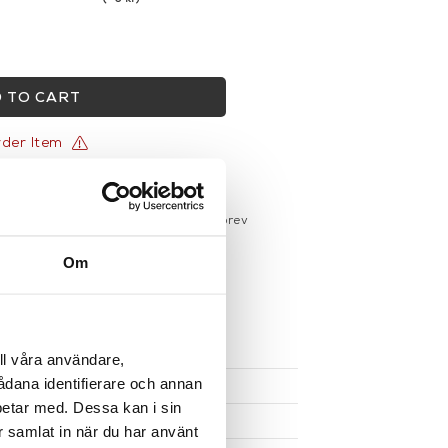
 TO CART
rder Item
gervaror.
Läs mer
sdagar på lagervaror
r du registrerar dig för vårt nyhetsbrev
 vid köp över 1000:-
Om
större möbler
UKTEN
ll våra användare,
sådana identifierare och annan
betar med. Dessa kan i sin
r samlat in när du har använt