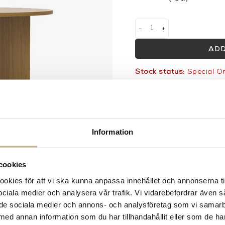
-
+
ADD
Stock status:
Special O
14 dagars returrätt på la
Leverans inom 3-5 arbet
Få
10% välkomstrabatt
nä
Fri frakt på mindra varor
Information
900:- i frakt vid köp av 
Hämta i butik
cookies
FRÅGA OSS OM PROD
kies för att vi ska kunna anpassa innehållet och annonserna ti
 sociala medier och analysera vår trafik. Vi vidarebefordrar även 
DESCRIPTION
ill de sociala medier och annons- och analysföretag som vi samar
SPECIFICATION
med annan information som du har tillhandahållit eller som de ha