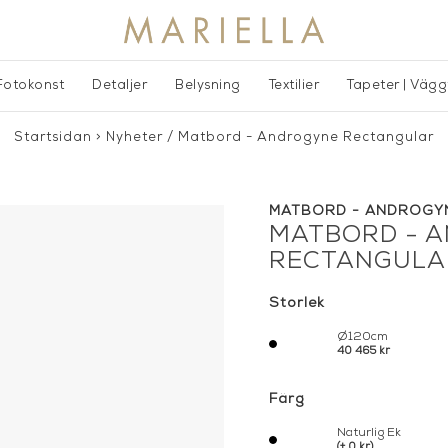
Fotokonst
Detaljer
Belysning
Textilier
Tapeter | Väg
Startsidan
>
Nyheter
/
Matbord - Androgyne Rectangular
MATBORD - ANDROGY
MATBORD - 
RECTANGULA
Storlek
Ø120cm
40 465 kr
Färg
Naturlig Ek
(+ 0 kr)