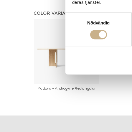
deras tjänster.
COLOR VARIANTS
Samtyckesval
Nödvändig
Matbord - Androgyne Rectangular