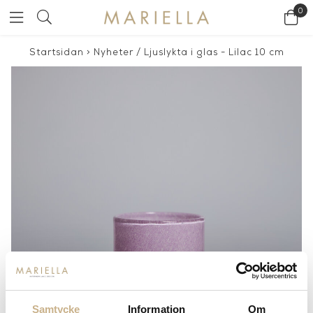
0
Startsidan
>
Nyheter
/
Ljuslykta i glas - Lilac 10 cm
Samtycke
Information
Om