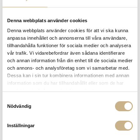
Denna webbplats använder cookies
Denna webbplats använder cookies för att vi ska kunna
LJUSLYKTA I GLAS - LILAC 10
anpassa innehållet och annonserna till våra användare,
CM
tillhandahålla funktioner för sociala medier och analysera
vår trafik. Vi vidarebefordrar även sådana identifierare
389
kr
och annan information från din enhet till de sociala medier
och annons- och analysföretag som vi samarbetar med.
-
+
ADD TO CART
Dessa kan i sin tur kombinera informationen med annan
information som du har tillhandahållit eller som de har
Stock status:
In stock
samlat in när du har använt deras tjänster.
14 dagars returrätt på lagervaror.
Läs mer
Samtyckesval
Leverans inom 3-5 arbetsdagar på lagervaror
Nödvändig
Få
10% välkomstrabatt
när du registrerar dig för vårt
nyhetsbrev
Inställningar
Fri frakt på mindra varor vid köp över 1000:-
900:- i frakt vid köp av större möbler