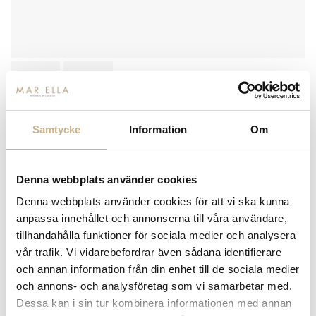
Samtycke
Information
Om
FORNASETTI
KAFFEKOPP - ASTRONOMICI
BLACK WHITE GOLD NR3
Denna webbplats använder cookies
2.260
kr
Denna webbplats använder cookies för att vi ska kunna
anpassa innehållet och annonserna till våra användare,
tillhandahålla funktioner för sociala medier och analysera
-
+
ADD TO CART
vår trafik. Vi vidarebefordrar även sådana identifierare
och annan information från din enhet till de sociala medier
Stock status:
In stock
och annons- och analysföretag som vi samarbetar med.
14 dagars returrätt på lagervaror.
Läs mer
Dessa kan i sin tur kombinera informationen med annan
Leverans inom 3-5 arbetsdagar på lagervaror