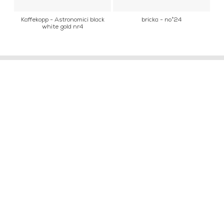
Kaffekopp - Astronomici black
bricka - no°24
white gold nr4
INFORMATION
KONTAKT
MARIELLA INTERIORS
Startsidan
LILLA BROGATAN 9
Köpvillkor
503 30 BORÅS
Om oss
Karriär
033 10 75 76
Hållbarhet
info@mariellastore.se
Kontakta oss
Mån: 12-18
Sommarstängt
Tis-fre: 10-18
Lör: 11-15
POPULÄRA
NEWSLETTER