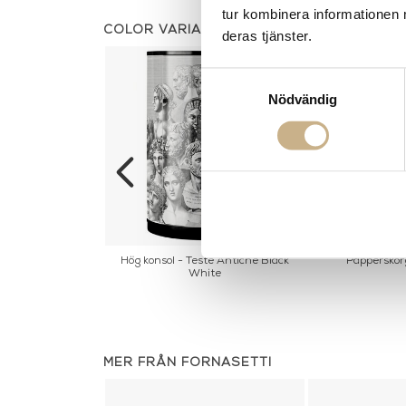
tur kombinera informationen 
COLOR VARIANTS
deras tjänster.
Samtyckesval
Nödvändig
 Scimmie & Co.
Hög konsol - Teste Antiche Black
Papperskorg
White
MER FRÅN FORNASETTI