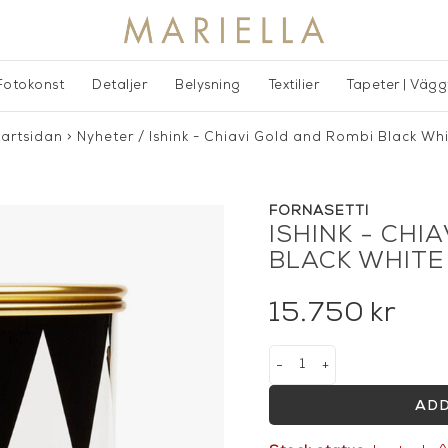
Fotokonst
Detaljer
Belysning
Textilier
Tapeter | Väg
tartsidan
>
Nyheter
/
Ishink - Chiavi Gold and Rombi Black Wh
FORNASETTI
ISHINK - CHI
BLACK WHITE
15.750
kr
-
+
ADD