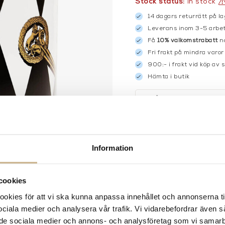
Stock status:
In stock
14 dagars returrätt på la
Leverans inom 3-5 arbet
Få
10% välkomstrabatt
nä
Fri frakt på mindra varor
900:- i frakt vid köp av 
Hämta i butik
FRÅGA OSS OM PROD
DESCRIPTION
Information
cookies
kies för att vi ska kunna anpassa innehållet och annonserna ti
 sociala medier och analysera vår trafik. Vi vidarebefordrar även 
ill de sociala medier och annons- och analysföretag som vi samar