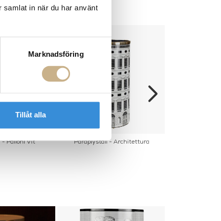
r samlat in när du har använt
Marknadsföring
Tillåt alla
 - Palloni Vit
Paraplyställ - Architettura
Paraplyställ -