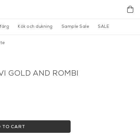
gfärg
Kök och dukning
Sample Sale
SALE
ite
AVI GOLD AND ROMBI
 TO CART