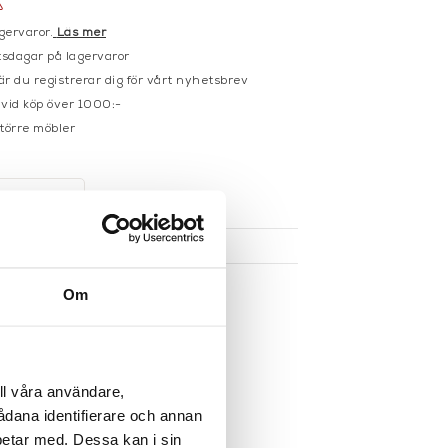
gervaror.
Läs mer
sdagar på lagervaror
r du registrerar dig för vårt nyhetsbrev
 vid köp över 1000:-
större möbler
UKTEN
Om
ll våra användare,
sådana identifierare och annan
betar med. Dessa kan i sin