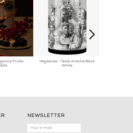
agrance Frutto
Hög konsol - Teste Antiche Black
Urna - Vase F
ibito
White
ER
NEWSLETTER