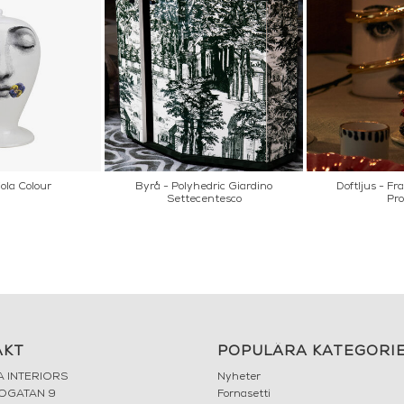
ola Colour
Byrå - Polyhedric Giardino
Doftljus - Fr
Settecentesco
Pro
AKT
POPULÄRA KATEGORI
A INTERIORS
Nyheter
ROGATAN 9
Fornasetti