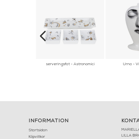
or Architettura
serveringsfat - Astronomici
Urna - Vi
INFORMATION
KONT
MARIELL
Startsidan
LILLA B
Köpvillkor