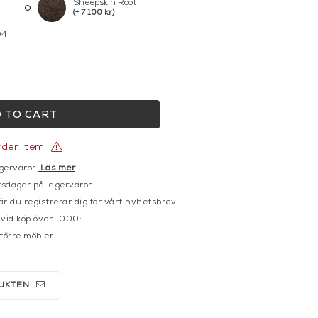
Sheepskin Root
(+ 7 100 kr)
04
 TO CART
rder Item
gervaror.
Läs mer
sdagar på lagervaror
r du registrerar dig för vårt nyhetsbrev
 vid köp över 1000:-
större möbler
UKTEN