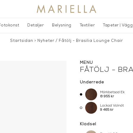
Fotokonst
Detaljer
Belysning
Textilier
Tapeter | Väg
Startsidan
>
Nyheter
/
Fåtölj - Brasilia Lounge Chair
MENU
FÅTÖLJ - BR
Underrede
Mörkbetsad Ek
8 955 kr
Lackad Valnöt
9 465 kr
Klädsel