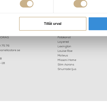
AKT
POPULÄRA KATEGORI
Tillåt urval
A INTERIORS
Nyheter
ROGATAN 9
Fornasetti
BORÅS
Fotokonst
Layered
 75 76
Lexington
riellastore.se
Louise Roe
Mateus
18
Missoni Home
0-18
Slim Aarons
Snurrade ljus