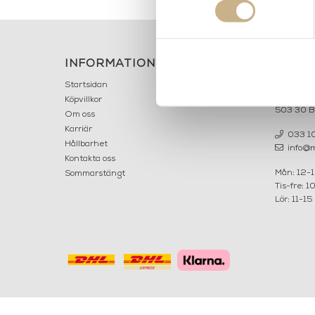
INFORMATION
KONT
MARIELL
Startsidan
LILLA B
Köpvillkor
503 30 
Om oss
Karriär
033 10
Hållbarhet
info@ma
Kontakta oss
Mån: 12-
Sommarstängt
Tis-fre: 1
Lör: 11-15