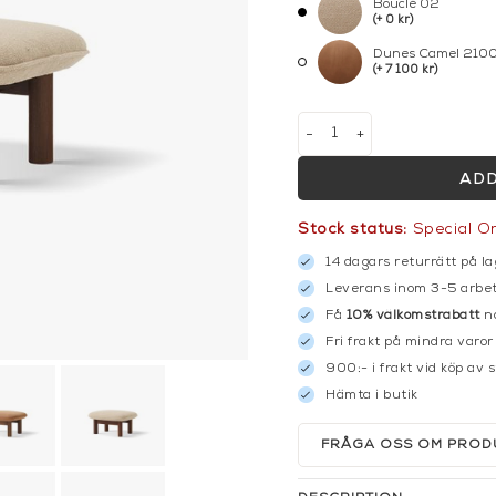
Bouclé 02
(+ 0 kr)
Dunes Camel 210
(+ 7 100 kr)
-
+
ADD
Stock status:
Special O
14 dagars returrätt på la
Leverans inom 3-5 arbet
Få
10% välkomstrabatt
nä
Fri frakt på mindra varor
900:- i frakt vid köp av 
Hämta i butik
FRÅGA OSS OM PROD