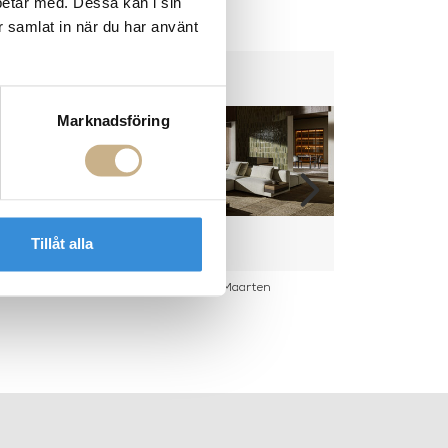
betar med. Dessa kan i sin
r samlat in när du har använt
Marknadsföring
Tillåt alla
orta Volta
Soffa - Maarten
Matbord 