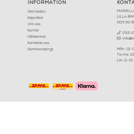
INFORMATION
KONT
MARIELL
Startsidan
LILLA B
Köpvillkor
503 30 
Om oss
Karriär
033 10
Hållbarhet
info@ma
Kontakta oss
Mån: 12-
Sommarstängt
Tis-fre: 1
Lör: 11-15