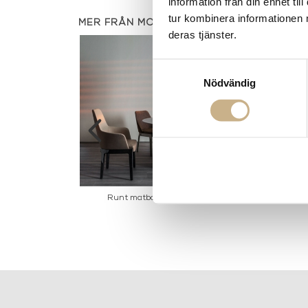
information från din enhet t
tur kombinera informationen 
MER FRÅN MOLTENI
deras tjänster.
Samtyckesval
Nödvändig
d - Arc
Runt matbord - Asteiras
Modulsof