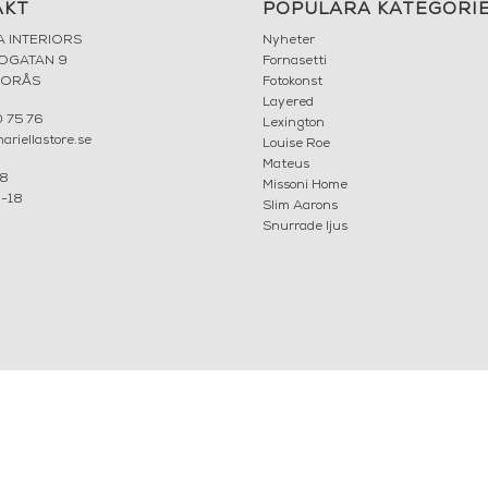
AKT
POPULÄRA KATEGORI
A INTERIORS
Nyheter
ROGATAN 9
Fornasetti
BORÅS
Fotokonst
Layered
 75 76
Lexington
riellastore.se
Louise Roe
Mateus
18
Missoni Home
0-18
Slim Aarons
Snurrade ljus