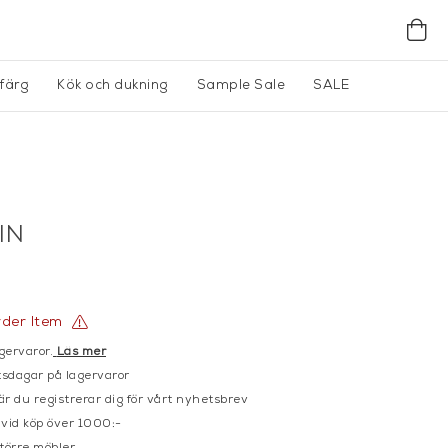
gfärg
Kök och dukning
Sample Sale
SALE
IN
rder Item
gervaror.
Läs mer
sdagar på lagervaror
r du registrerar dig för vårt nyhetsbrev
 vid köp över 1000:-
större möbler