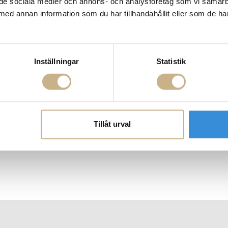
ill de sociala medier och annons- och analysföretag som vi samar
med annan information som du har tillhandahållit eller som de ha
Inställningar
Statistik
Tillåt urval
fa - Surf
Fåtölj - D.156.3
Stol - P