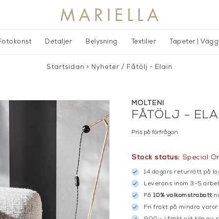
Fotokonst
Detaljer
Belysning
Textilier
Tapeter | Väg
Startsidan
>
Nyheter
/
Fåtölj - Elain
MOLTENI
FÅTÖLJ - ELA
Pris på förfrågan
Stock status:
Special O
14 dagars returrätt på la
Leverans inom 3-5 arbet
Få
10% välkomstrabatt
nä
Fri frakt på mindra varor
900:- i frakt vid köp av 