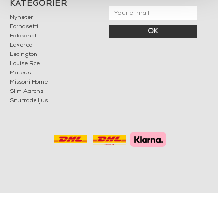
KATEGORIER
Nyheter
Fornasetti
OK
Fotokonst
Layered
Lexington
Louise Roe
Mateus
Missoni Home
Slim Aarons
Snurrade ljus