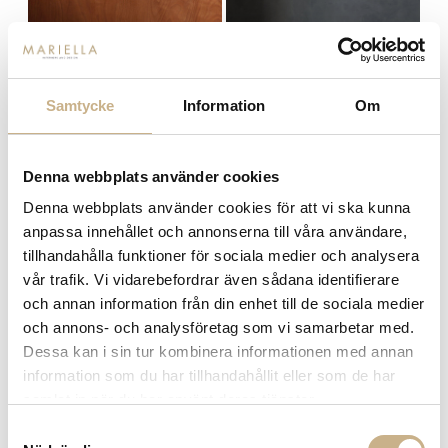
Samtycke
Information
Om
Denna webbplats använder cookies
Epic - Coffee Table 110 cm
Epic - Coffee Table 60 cm
Denna webbplats använder cookies för att vi ska kunna
anpassa innehållet och annonserna till våra användare,
tillhandahålla funktioner för sociala medier och analysera
vår trafik. Vi vidarebefordrar även sådana identifierare
MER FRÅN GUBI
och annan information från din enhet till de sociala medier
och annons- och analysföretag som vi samarbetar med.
Dessa kan i sin tur kombinera informationen med annan
information som du har tillhandahållit eller som de har
samlat in när du har använt deras tjänster.
Samtyckesval