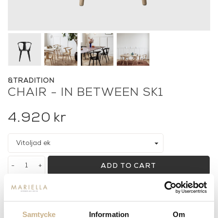
&TRADITION
CHAIR - IN BETWEEN SK1
4.920
kr
-
+
ADD TO CART
Stock status:
Special Order Item
14 dagars returrätt på lagervaror.
Läs mer
Samtycke
Information
Om
Leverans inom 3-5 arbetsdagar på lagervaror