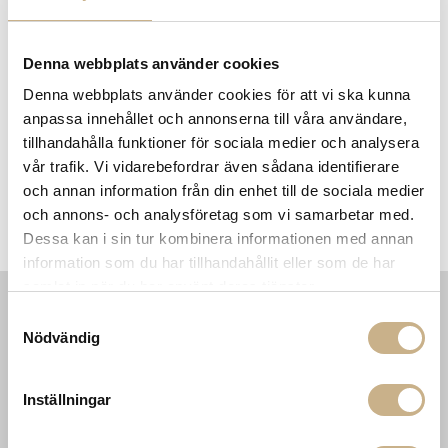
Få
10% välkomstrabatt
när du registrerar dig för vårt
nyhetsbrev
Fri frakt på mindra varor vid köp över 1000:-
Denna webbplats använder cookies
900:- i frakt vid köp av större möbler
Denna webbplats använder cookies för att vi ska kunna
Hämta i butik
anpassa innehållet och annonserna till våra användare,
tillhandahålla funktioner för sociala medier och analysera
FRÅGA OSS OM PRODUKTEN
vår trafik. Vi vidarebefordrar även sådana identifierare
och annan information från din enhet till de sociala medier
och annons- och analysföretag som vi samarbetar med.
DESCRIPTION
Dessa kan i sin tur kombinera informationen med annan
information som du har tillhandahållit eller som de har
samlat in när du har använt deras tjänster.
Samtyckesval
INFORMATION
KONTAKT
Nödvändig
MARIELLA INTERIORS
Startsidan
LILLA BROGATAN 9
Köpvillkor
Inställningar
503 30 BORÅS
Om oss
Karriär
033 10 75 76