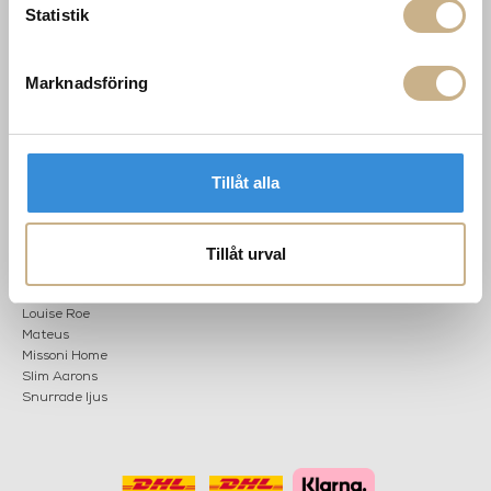
Hållbarhet
info@mariellastore.se
Statistik
Kontakta oss
Mån: 12-18
Sommarstängt
Tis-fre: 10-18
Marknadsföring
Lör: 11-15
POPULÄRA
NEWSLETTER
KATEGORIER
Tillåt alla
Nyheter
Fornasetti
OK
Tillåt urval
Fotokonst
Layered
Lexington
Louise Roe
Mateus
Missoni Home
Slim Aarons
Snurrade ljus