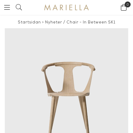
0
Startsidan
>
Nyheter
/
Chair - In Between SK1