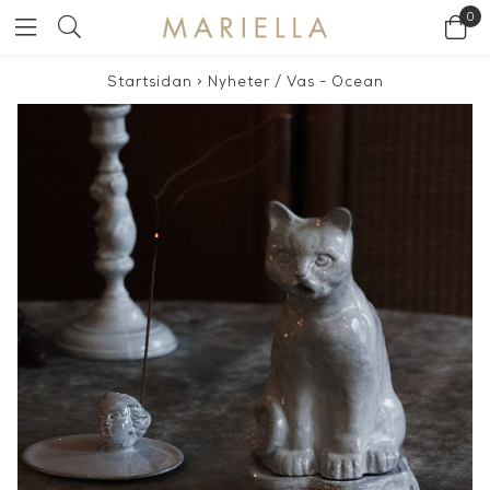
0
Startsidan
>
Nyheter
/
Vas - Ocean