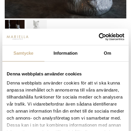
ASTIER DE VILLATTE
Samtycke
Information
Om
VAS - OCEAN
4.180
kr
Denna webbplats använder cookies
Denna webbplats använder cookies för att vi ska kunna
-
+
ADD TO CART
anpassa innehållet och annonserna till våra användare,
tillhandahålla funktioner för sociala medier och analysera
Stock status:
In stock
vår trafik. Vi vidarebefordrar även sådana identifierare
14 dagars returrätt på lagervaror.
Läs mer
och annan information från din enhet till de sociala medier
Leverans inom 3-5 arbetsdagar på lagervaror
och annons- och analysföretag som vi samarbetar med.
Få
10% välkomstrabatt
när du registrerar dig för vårt
Dessa kan i sin tur kombinera informationen med annan
nyhetsbrev