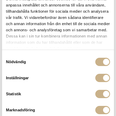
Få
10% välkomstrabatt
när du registrerar dig för vårt
anpassa innehållet och annonserna till våra användare,
nyhetsbrev
tillhandahålla funktioner för sociala medier och analysera
Fri frakt på mindra varor vid köp över 1000:-
vår trafik. Vi vidarebefordrar även sådana identifierare
900:- i frakt vid köp av större möbler
och annan information från din enhet till de sociala medier
Hämta i butik
och annons- och analysföretag som vi samarbetar med.
Dessa kan i sin tur kombinera informationen med annan
FRÅGA OSS OM PRODUKTEN
information som du har tillhandahållit eller som de har
samlat in när du har använt deras tjänster.
Samtyckesval
DESCRIPTION
Nödvändig
Inställningar
MER FRÅN GUBI
Statistik
Marknadsföring