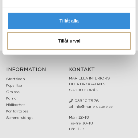
Tillåt alla
on
Bestlite - BL1 Black Brass
GUBI - Bestlite BL9S
Tillåt urval
INFORMATION
KONTAKT
MARIELLA INTERIORS
Startsidan
LILLA BROGATAN 9
Köpvillkor
503 30 BORÅS
Om oss
Karriär
033 10 75 76
Hållbarhet
info@mariellastore.se
Kontakta oss
Mån: 12-18
Sommarstängt
Tis-fre: 10-18
Lör: 11-15