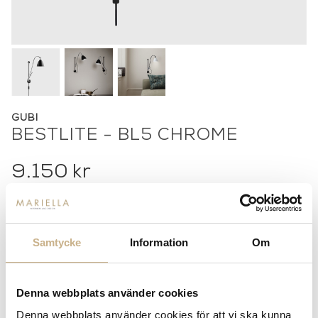
GUBI
BESTLITE - BL5 CHROME
9.150
kr
Samtycke
Information
Om
-
+
ADD TO CART
Stock status:
Special Order Item
Denna webbplats använder cookies
14 dagars returrätt på lagervaror.
Läs mer
Leverans inom 3-5 arbetsdagar på lagervaror
Denna webbplats använder cookies för att vi ska kunna