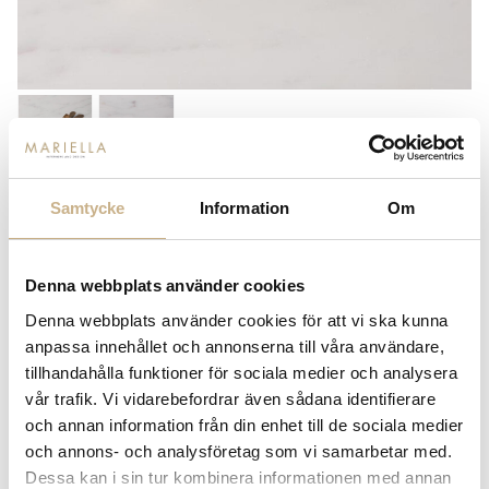
Samtycke
Information
Om
KAPSYLÖPPNARE - KANGAROO
299
kr
Denna webbplats använder cookies
Denna webbplats använder cookies för att vi ska kunna
-
+
ADD TO CART
anpassa innehållet och annonserna till våra användare,
tillhandahålla funktioner för sociala medier och analysera
Stock status:
In stock
vår trafik. Vi vidarebefordrar även sådana identifierare
14 dagars returrätt på lagervaror.
Läs mer
och annan information från din enhet till de sociala medier
Leverans inom 3-5 arbetsdagar på lagervaror
och annons- och analysföretag som vi samarbetar med.
Få
10% välkomstrabatt
när du registrerar dig för vårt
Dessa kan i sin tur kombinera informationen med annan
nyhetsbrev