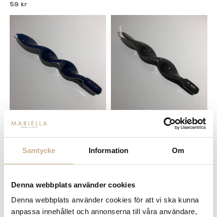
59 kr
I lager
I lager
TWIST CANDLE - DARK BLUE
TWIST CANDLE - DARK GREY
28CM
28CM
Samtycke
Information
Om
89 kr
89 kr
Denna webbplats använder cookies
Denna webbplats använder cookies för att vi ska kunna
anpassa innehållet och annonserna till våra användare,