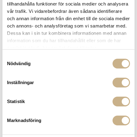
tillhandahålla funktioner för sociala medier och analysera
vår trafik. Vi vidarebefordrar även sådana identifierare
och annan information från din enhet till de sociala medier
och annons- och analysföretag som vi samarbetar med.
I lager
I lager
Dessa kan i sin tur kombinera informationen med annan
information som du har tillhandahållit eller som de har
TWIST CANDLE - ELEPHANT
TWIST CANDLE - PICOTA CHERRY
GREY 28CM
RED 30CM
samlat in när du har använt deras tjänster.
89 kr
89 kr
Samtyckesval
Nödvändig
Inställningar
Statistik
Marknadsföring
I lager
TWIST CANDLE - FUDGE 30CM