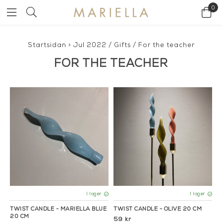
0
Startsidan
>
Jul 2022
/
Gifts
/
For the teacher
FOR THE TEACHER
I lager
I lager
TWIST CANDLE - MARIELLA BLUE
TWIST CANDLE - OLIVE 20 CM
20 CM
59 kr