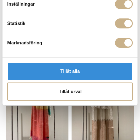
Inställningar
Statistik
Marknadsföring
I lager
I lager
Tillåt alla
PLÄD - TIE DYE 2
PLÄD - TIE DYE 14
6.695 kr
6.695 kr
Tillåt urval