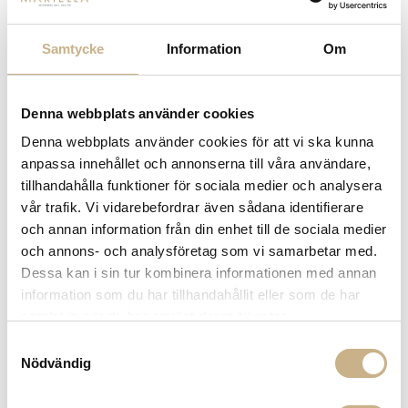
Fler varianter
Fler varianter
I lager
I lager
Slim Aarons
Slim Aarons
Samtycke
Information
Om
FOTOKONST - POOLSIDE
FOTOKONST - POOLSIDE
GATHERING
GATHERING
5.850 kr
7.995 kr
Denna webbplats använder cookies
Denna webbplats använder cookies för att vi ska kunna
anpassa innehållet och annonserna till våra användare,
tillhandahålla funktioner för sociala medier och analysera
vår trafik. Vi vidarebefordrar även sådana identifierare
och annan information från din enhet till de sociala medier
och annons- och analysföretag som vi samarbetar med.
Dessa kan i sin tur kombinera informationen med annan
information som du har tillhandahållit eller som de har
I lager
I lager
samlat in när du har använt deras tjänster.
Fornasetti
VAS / VINKYLARE I MARMOR -
BURGUNDY
BRICKA - CHIAVI GOLD AND
Samtyckesval
ROMBI BLACK WHITE
1.999 kr
Nödvändig
15.780 kr