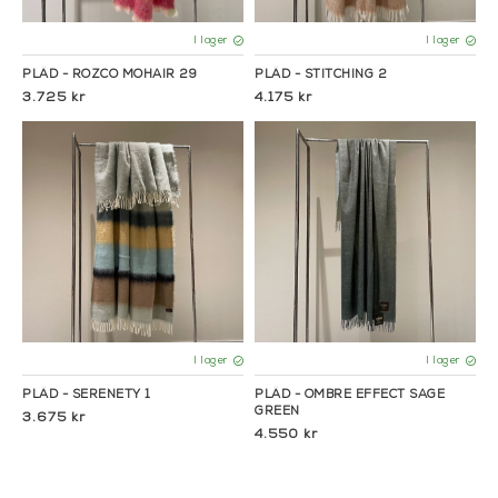
I lager
I lager
PLÄD - ROZCO MOHAIR 29
PLÄD - STITCHING 2
3.725 kr
4.175 kr
I lager
I lager
PLÄD - SERENETY 1
PLÄD - OMBRE EFFECT SAGE
GREEN
3.675 kr
4.550 kr