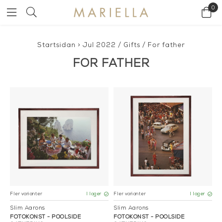
0
Startsidan
>
Jul 2022
/
Gifts
/
For father
FOR FATHER
Fler varianter
Fler varianter
I lager
I lager
Slim Aarons
Slim Aarons
FOTOKONST - POOLSIDE
FOTOKONST - POOLSIDE