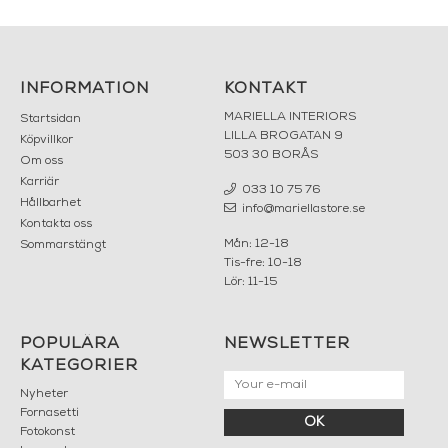
INFORMATION
KONTAKT
MARIELLA INTERIORS
Startsidan
LILLA BROGATAN 9
Köpvillkor
503 30 BORÅS
Om oss
Karriär
033 10 75 76
Hållbarhet
info@mariellastore.se
Kontakta oss
Mån: 12-18
Sommarstängt
Tis-fre: 10-18
Lör: 11-15
POPULÄRA
NEWSLETTER
KATEGORIER
Nyheter
Fornasetti
OK
Fotokonst