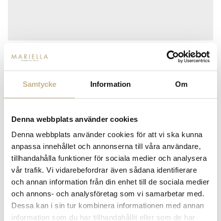
Samtycke
Information
Om
FLOS
FLOS IC LIGHTS TABLE LOW - T1
Denna webbplats använder cookies
6.250
kr
Denna webbplats använder cookies för att vi ska kunna
anpassa innehållet och annonserna till våra användare,
tillhandahålla funktioner för sociala medier och analysera
vår trafik. Vi vidarebefordrar även sådana identifierare
-
+
ADD TO CART
och annan information från din enhet till de sociala medier
och annons- och analysföretag som vi samarbetar med.
Stock status:
Special Order Item
Dessa kan i sin tur kombinera informationen med annan
14 dagars returrätt på lagervaror.
Läs mer
information som du har tillhandahållit eller som de har