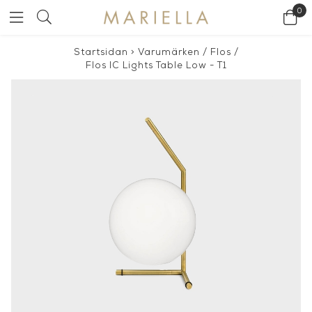
0
Startsidan
>
Varumärken
/
Flos
/
Flos IC Lights Table Low - T1