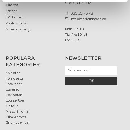
503 30 BORÅS
Om oss
Karriär
033 10 75 76
Hållbarhet
info@mariellastore.se
Kontakta oss
Mån: 12-18
Sommarstängt
Tis-fre: 10-18
Lör: 11-15
POPULÄRA
NEWSLETTER
KATEGORIER
Nyheter
Fornasetti
OK
Fotokonst
Layered
Lexington
Louise Roe
Mateus
Missoni Home
Slim Aarons
Snurrade ljus