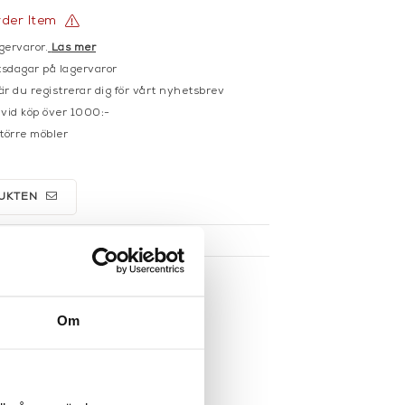
rder Item
gervaror.
Läs mer
sdagar på lagervaror
r du registrerar dig för vårt nyhetsbrev
 vid köp över 1000:-
större möbler
UKTEN
Om