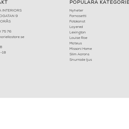
AKT
POPULÄRA KATEGORI
A INTERIORS
Nyheter
ROGATAN 9
Fornasetti
BORÅS
Fotokonst
Layered
 75 76
Lexington
riellastore.se
Louise Roe
Mateus
18
Missoni Home
0-18
Slim Aarons
Snurrade ljus