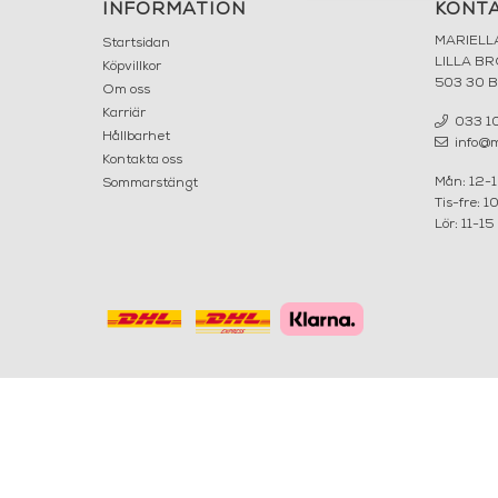
INFORMATION
KONT
MARIELL
Startsidan
LILLA B
Köpvillkor
503 30 
Om oss
Karriär
033 10
Hållbarhet
info@ma
Kontakta oss
Mån: 12-
Sommarstängt
Tis-fre: 1
Lör: 11-15