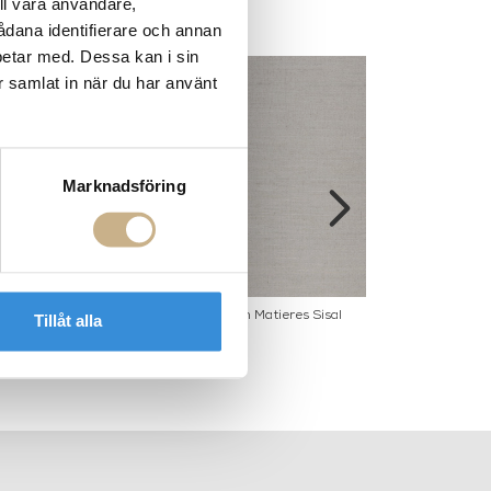
ll våra användare,
sådana identifierare och annan
betar med. Dessa kan i sin
r samlat in när du har använt
Marknadsföring
 - Fever Tempo
Tapet - L'album Matieres Sisal
Tapet - Grand A
Tillåt alla