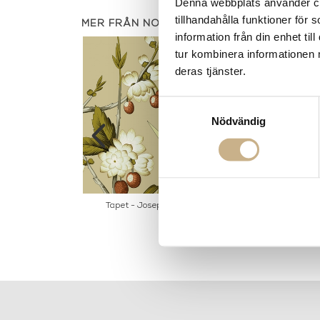
Denna webbplats använder coo
tillhandahålla funktioner för
MER FRÅN NOBILIS
information från din enhet t
tur kombinera informationen 
deras tjänster.
Samtyckesval
Nödvändig
olitan La Havane
Tapet - Josephine GRD 62
Tapet - Cosmo