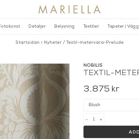
Fotokonst
Detaljer
Belysning
Textilier
Tapeter | Väg
Startsidan
>
Nyheter
/
Textil-metervara-Prelude
NOBILIS
TEXTIL-MET
3.875
kr
-
+
ADD