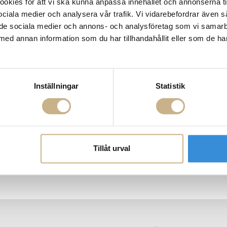
kies för att vi ska kunna anpassa innehållet och annonserna ti
 sociala medier och analysera vår trafik. Vi vidarebefordrar även 
ill de sociala medier och annons- och analysföretag som vi samar
med annan information som du har tillhandahållit eller som de ha
Inställningar
Statistik
politan Palazzo
Tapet - Archipelago Nami
Tyg metervara
Tillåt urval