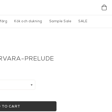
gfärg
Kök och dukning
Sample Sale
SALE
ERVARA-PRELUDE
 TO CART