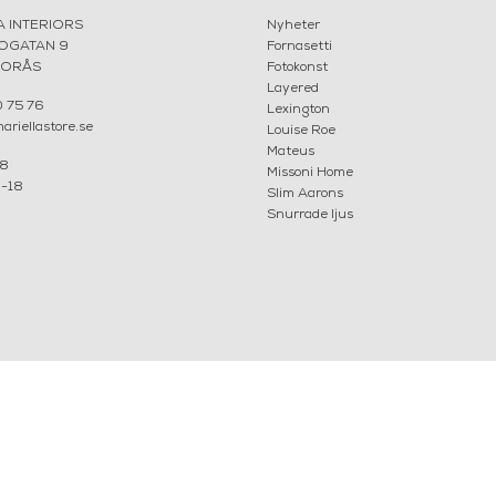
A INTERIORS
Nyheter
ROGATAN 9
Fornasetti
BORÅS
Fotokonst
Layered
 75 76
Lexington
riellastore.se
Louise Roe
Mateus
18
Missoni Home
0-18
Slim Aarons
Snurrade ljus