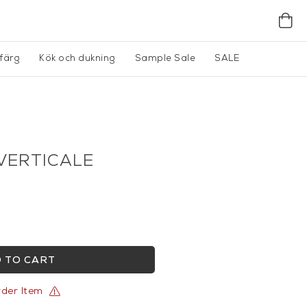
gfärg
Kök och dukning
Sample Sale
SALE
 VERTICALE
 TO CART
rder Item