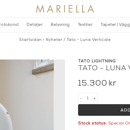
Fotokonst
Detaljer
Belysning
Textilier
Tapeter | Väg
Startsidan
>
Nyheter
/
Tato - Luna Verticale
TATO LIGHTNING
TATO - LUNA
15.300
kr
-
+
ADD
Stock status:
Special O