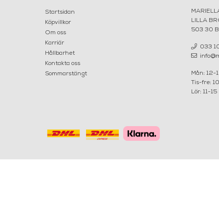
MARIELL
Startsidan
LILLA B
Köpvillkor
503 30 
Om oss
Karriär
033 10
Hållbarhet
info@ma
Kontakta oss
Mån: 12-
Sommarstängt
Tis-fre: 1
Lör: 11-15