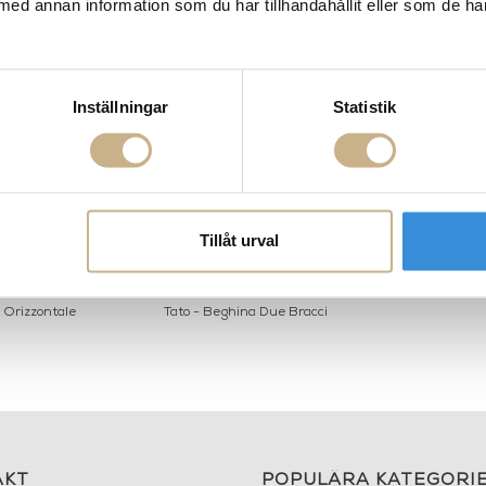
med annan information som du har tillhandahållit eller som de ha
Inställningar
Statistik
Tillåt urval
 Orizzontale
Tato - Beghina Due Bracci
AKT
POPULÄRA KATEGORI