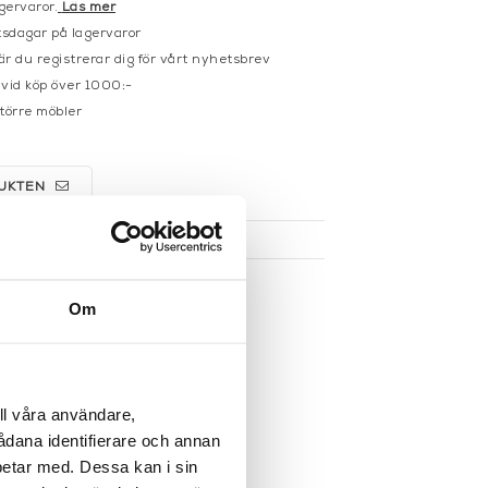
gervaror.
Läs mer
sdagar på lagervaror
r du registrerar dig för vårt nyhetsbrev
 vid köp över 1000:-
större möbler
UKTEN
Om
ll våra användare,
sådana identifierare och annan
betar med. Dessa kan i sin