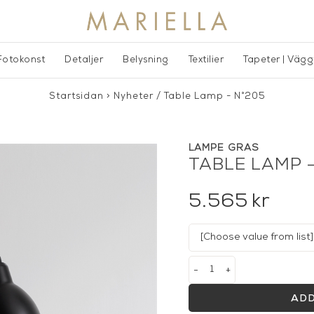
Fotokonst
Detaljer
Belysning
Textilier
Tapeter | Väg
Startsidan
>
Nyheter
/
Table Lamp - N°205
LAMPE GRAS
TABLE LAMP 
5.565
kr
-
+
ADD