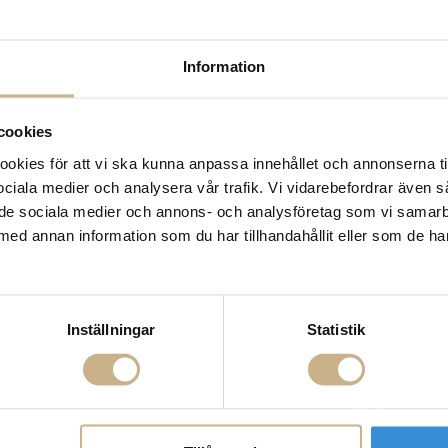
Information
cookies
kies för att vi ska kunna anpassa innehållet och annonserna ti
 sociala medier och analysera vår trafik. Vi vidarebefordrar även 
ill de sociala medier och annons- och analysföretag som vi samar
med annan information som du har tillhandahållit eller som de ha
Inställningar
Statistik
mp - N°215
Wall Lamp - N°210
Wall Lam