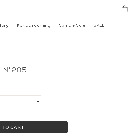
gfärg
Kök och dukning
Sample Sale
SALE
- N°205
 TO CART