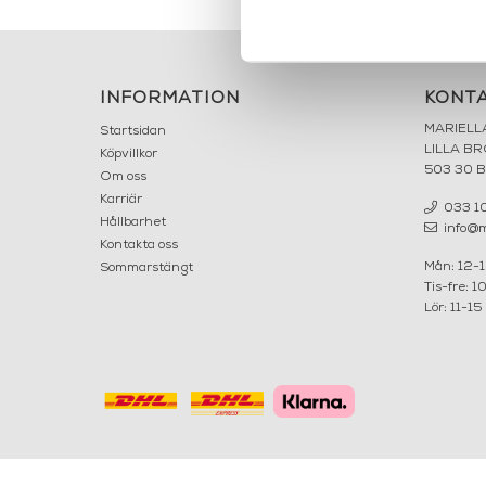
INFORMATION
KONT
MARIELL
Startsidan
LILLA B
Köpvillkor
503 30 
Om oss
Karriär
033 10
Hållbarhet
info@ma
Kontakta oss
Mån: 12-
Sommarstängt
Tis-fre: 1
Lör: 11-15