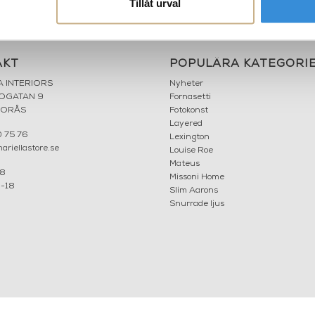
Tillåt urval
AKT
POPULÄRA KATEGORI
A INTERIORS
Nyheter
ROGATAN 9
Fornasetti
BORÅS
Fotokonst
Layered
 75 76
Lexington
riellastore.se
Louise Roe
Mateus
18
Missoni Home
0-18
Slim Aarons
Snurrade ljus