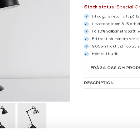
Stock status:
Special O
14 dagars returrätt på la
Leverans inom 3-5 arbet
Få
10% välkomstrabatt
nä
Fri frakt på mindra varor
900:- i frakt vid köp av 
Hämta i butik
FRÅGA OSS OM PROD
DESCRIPTION