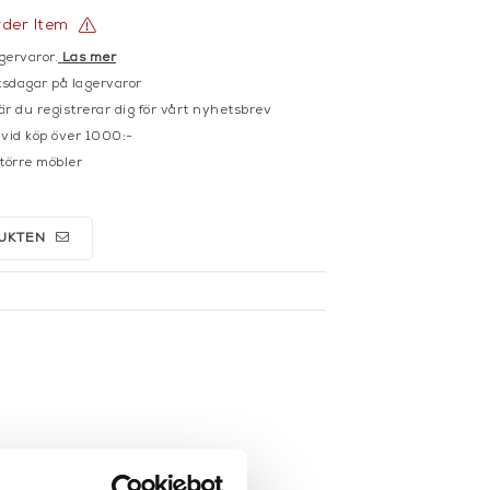
rder Item
gervaror.
Läs mer
sdagar på lagervaror
r du registrerar dig för vårt nyhetsbrev
 vid köp över 1000:-
större möbler
UKTEN