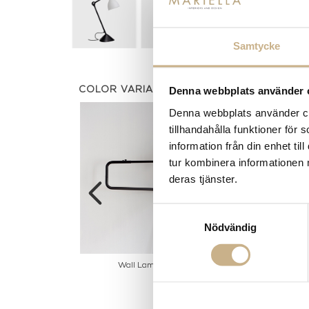
Samtycke
Denna webbplats använder 
COLOR VARIANTS
Denna webbplats använder coo
tillhandahålla funktioner för
information från din enhet t
tur kombinera informationen 
deras tjänster.
Samtyckesval
Nödvändig
as - N°411
Wall Lamp - N°303
Floor La