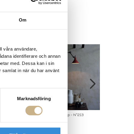
Om
ll våra användare,
sådana identifierare och annan
betar med. Dessa kan i sin
r samlat in när du har använt
Marknadsföring
p - N°214
Wall Lamp - N°213
Wall Lam