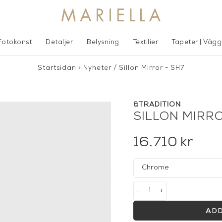
Fotokonst
Detaljer
Belysning
Textilier
Tapeter | Väg
Startsidan
>
Nyheter
/
Sillon Mirror - SH7
&TRADITION
SILLON MIRRO
16.710
kr
-
+
ADD