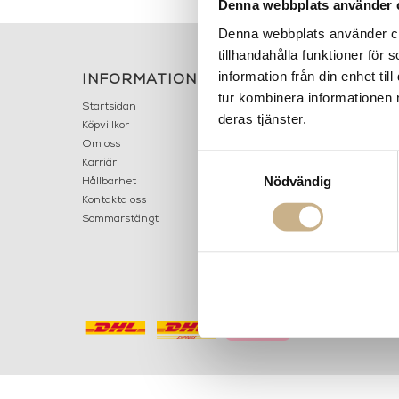
Denna webbplats använder 
Denna webbplats använder coo
tillhandahålla funktioner för
information från din enhet t
INFORMATION
KONT
tur kombinera informationen 
MARIELL
Startsidan
deras tjänster.
LILLA B
Köpvillkor
503 30 
Om oss
Samtyckesval
Karriär
033 10
Nödvändig
Hållbarhet
info@ma
Kontakta oss
Mån: 12-
Sommarstängt
Tis-fre: 1
Lör: 11-15