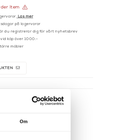
rder Item
gervaror.
Läs mer
sdagar på lagervaror
r du registrerar dig för vårt nyhetsbrev
 vid köp över 1000:-
större möbler
UKTEN
Om