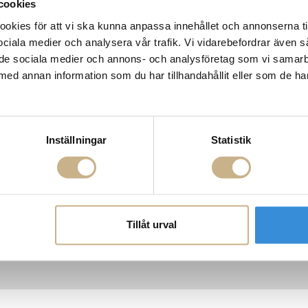
cookies
kies för att vi ska kunna anpassa innehållet och annonserna ti
 sociala medier och analysera vår trafik. Vi vidarebefordrar även 
ill de sociala medier och annons- och analysföretag som vi samar
AKT
POPULÄRA KATEGORI
med annan information som du har tillhandahållit eller som de ha
A INTERIORS
Nyheter
ROGATAN 9
Fornasetti
BORÅS
Fotokonst
Layered
 75 76
Lexington
Inställningar
Statistik
riellastore.se
Louise Roe
Mateus
18
Missoni Home
0-18
Slim Aarons
Snurrade ljus
Tillåt urval