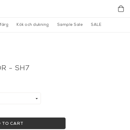
gfärg
Kök och dukning
Sample Sale
SALE
R - SH7
 TO CART