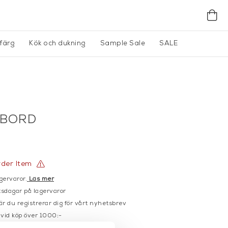
gfärg
Kök och dukning
Sample Sale
SALE
TBORD
rder Item
gervaror.
Läs mer
sdagar på lagervaror
r du registrerar dig för vårt nyhetsbrev
 vid köp över 1000:-
större möbler