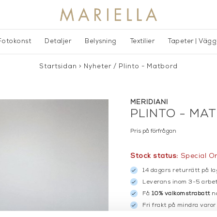
Fotokonst
Detaljer
Belysning
Textilier
Tapeter | Väg
Startsidan
>
Nyheter
/
Plinto - Matbord
MERIDIANI
PLINTO - MA
Pris på förfrågan
Stock status:
Special O
14 dagars returrätt på la
Leverans inom 3-5 arbet
Få
10% välkomstrabatt
nä
Fri frakt på mindra varor
900:- i frakt vid köp av 