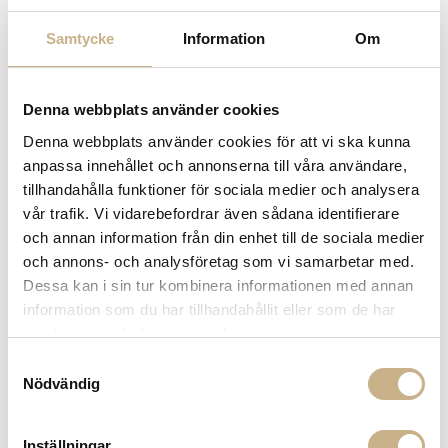
Fri frakt på mindra varor vid köp över 1000:-
Samtycke
Information
Om
900:- i frakt vid köp av större möbler
Hämta i butik
FRÅGA OSS OM PRODUKTEN
Denna webbplats använder cookies
Denna webbplats använder cookies för att vi ska kunna
anpassa innehållet och annonserna till våra användare,
DESCRIPTION
tillhandahålla funktioner för sociala medier och analysera
vår trafik. Vi vidarebefordrar även sådana identifierare
och annan information från din enhet till de sociala medier
och annons- och analysföretag som vi samarbetar med.
COLOR VARIANTS
Dessa kan i sin tur kombinera informationen med annan
information som du har tillhandahållit eller som de har
samlat in när du har använt deras tjänster.
Samtyckesval
Nödvändig
Inställningar