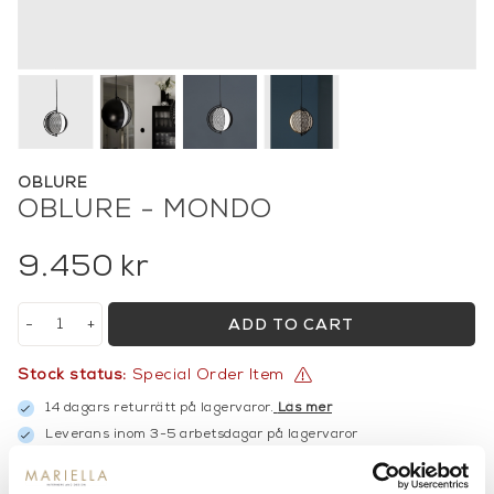
OBLURE
OBLURE - MONDO
9.450
kr
-
+
ADD TO CART
Stock status:
Special Order Item
14 dagars returrätt på lagervaror.
Läs mer
Leverans inom 3-5 arbetsdagar på lagervaror
Få
10% välkomstrabatt
när du registrerar dig för vårt
nyhetsbrev