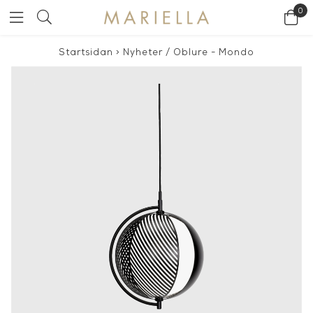
0
Startsidan
>
Nyheter
/
Oblure - Mondo