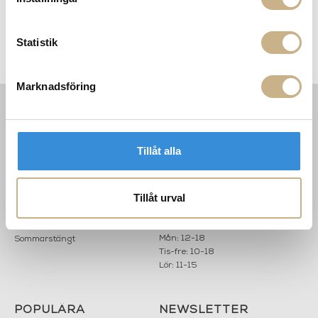
Statistik
Oblure - Cirrata
Oblure - Mondo Floor
Marknadsföring
INFORMATION
KONTAKT
MARIELLA INTERIORS
Tillåt alla
Startsidan
LILLA BROGATAN 9
Köpvillkor
503 30 BORÅS
Om oss
Karriär
Tillåt urval
033 10 75 76
Hållbarhet
info@mariellastore.se
Kontakta oss
Mån: 12-18
Sommarstängt
Tis-fre: 10-18
Lör: 11-15
POPULÄRA
NEWSLETTER