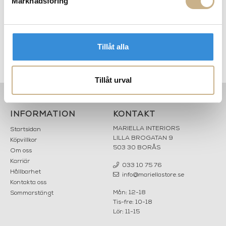
Marknadsföring
Tillåt alla
Oblure - Mondo
Oblure - Balance Brass
Tillåt urval
INFORMATION
KONTAKT
MARIELLA INTERIORS
Startsidan
LILLA BROGATAN 9
Köpvillkor
503 30 BORÅS
Om oss
Karriär
033 10 75 76
Hållbarhet
info@mariellastore.se
Kontakta oss
Mån: 12-18
Sommarstängt
Tis-fre: 10-18
Lör: 11-15