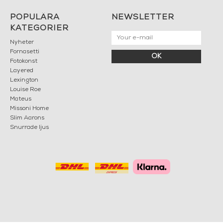
POPULÄRA
NEWSLETTER
KATEGORIER
Nyheter
Fornasetti
OK
Fotokonst
Layered
Lexington
Louise Roe
Mateus
Missoni Home
Slim Aarons
Snurrade ljus