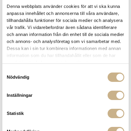
Få
10% välkomstrabatt
när du registrerar dig för vårt
Denna webbplats använder cookies för att vi ska kunna
nyhetsbrev
anpassa innehållet och annonserna till våra användare,
Fri frakt på mindra varor vid köp över 1000:-
tillhandahålla funktioner för sociala medier och analysera
900:- i frakt vid köp av större möbler
vår trafik. Vi vidarebefordrar även sådana identifierare
Hämta i butik
och annan information från din enhet till de sociala medier
och annons- och analysföretag som vi samarbetar med.
FRÅGA OSS OM PRODUKTEN
Dessa kan i sin tur kombinera informationen med annan
information som du har tillhandahållit eller som de har
samlat in när du har använt deras tjänster.
DESCRIPTION
Samtyckesval
Nödvändig
Inställningar
COLOR VARIANTS
Statistik