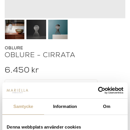
OBLURE
OBLURE - CIRRATA
6.450
kr
-
+
ADD TO CART
Samtycke
Information
Om
Stock status:
Special Order Item
14 dagars returrätt på lagervaror.
Läs mer
Denna webbplats använder cookies
Leverans inom 3-5 arbetsdagar på lagervaror