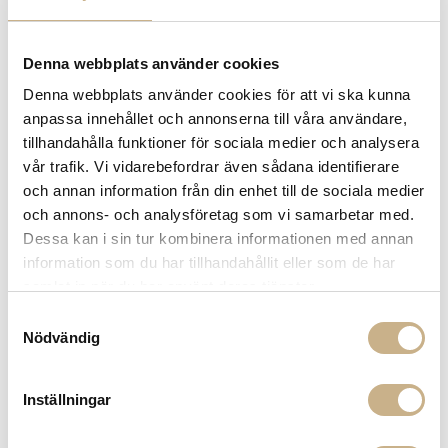
Få
10% välkomstrabatt
när du registrerar dig för vårt
nyhetsbrev
Fri frakt på mindra varor vid köp över 1000:-
Denna webbplats använder cookies
900:- i frakt vid köp av större möbler
Denna webbplats använder cookies för att vi ska kunna
Hämta i butik
anpassa innehållet och annonserna till våra användare,
tillhandahålla funktioner för sociala medier och analysera
FRÅGA OSS OM PRODUKTEN
vår trafik. Vi vidarebefordrar även sådana identifierare
och annan information från din enhet till de sociala medier
och annons- och analysföretag som vi samarbetar med.
DESCRIPTION
Dessa kan i sin tur kombinera informationen med annan
information som du har tillhandahållit eller som de har
samlat in när du har använt deras tjänster.
Samtyckesval
COLOR VARIANTS
Nödvändig
Inställningar