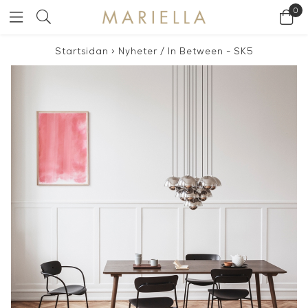
0
Startsidan
>
Nyheter
/
In Between - SK5