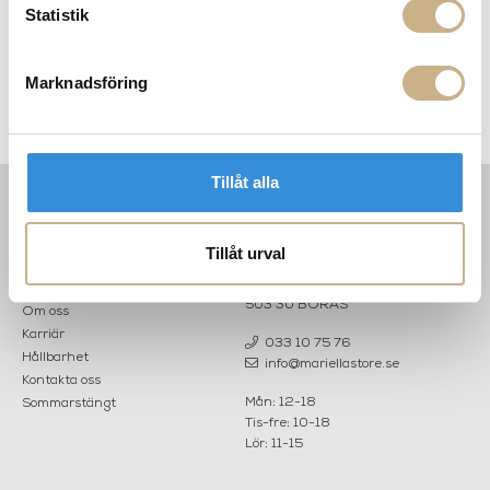
Statistik
Marknadsföring
In Between SK6 - Matbord
Tillåt alla
INFORMATION
KONTAKT
Tillåt urval
MARIELLA INTERIORS
Startsidan
LILLA BROGATAN 9
Köpvillkor
503 30 BORÅS
Om oss
Karriär
033 10 75 76
Hållbarhet
info@mariellastore.se
Kontakta oss
Mån: 12-18
Sommarstängt
Tis-fre: 10-18
Lör: 11-15