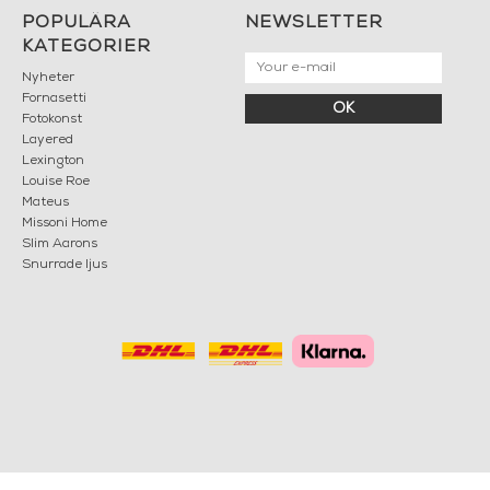
POPULÄRA
NEWSLETTER
KATEGORIER
Nyheter
Fornasetti
OK
Fotokonst
Layered
Lexington
Louise Roe
Mateus
Missoni Home
Slim Aarons
Snurrade ljus