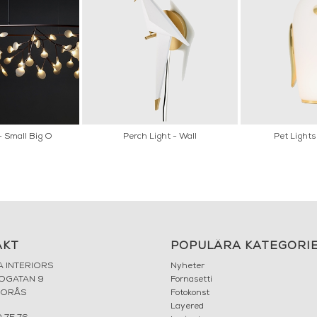
 Small Big O
Perch Light - Wall
Pet Lights
AKT
POPULÄRA KATEGORI
A INTERIORS
Nyheter
ROGATAN 9
Fornasetti
BORÅS
Fotokonst
Layered