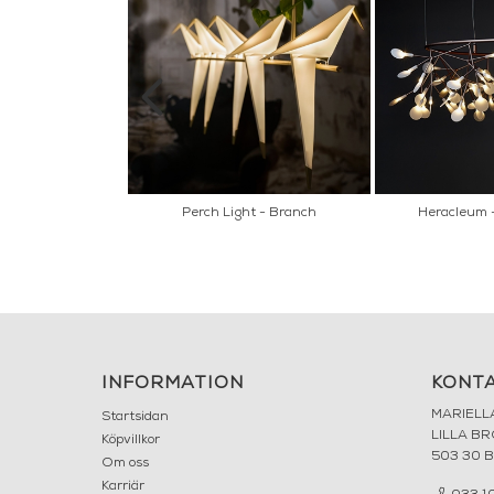
- III Small
Perch Light - Branch
Heracleum -
INFORMATION
KONT
MARIELL
Startsidan
LILLA B
Köpvillkor
503 30 
Om oss
Karriär