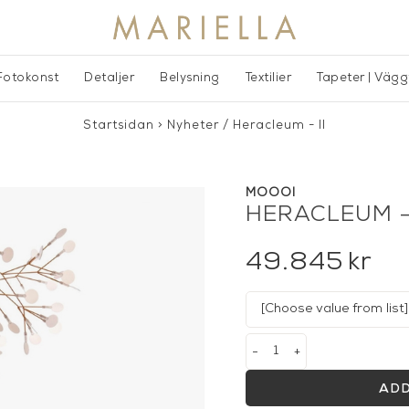
Fotokonst
Detaljer
Belysning
Textilier
Tapeter | Väg
Startsidan
>
Nyheter
/
Heracleum - II
MOOOI
HERACLEUM - 
49.845
kr
-
+
ADD