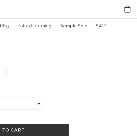
gfärg
Kök och dukning
Sample Sale
SALE
II
 TO CART