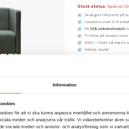
Stock status:
Special O
14 dagars returrätt på la
Leverans inom 3-5 arbet
Få
10% välkomstrabatt
nä
Fri frakt på mindra varor
900:- i frakt vid köp av 
Hämta i butik
FRÅGA OSS OM PROD
DESCRIPTION
Information
cookies
kies för att vi ska kunna anpassa innehållet och annonserna ti
 sociala medier och analysera vår trafik. Vi vidarebefordrar även 
ill de sociala medier och annons- och analysföretag som vi samar