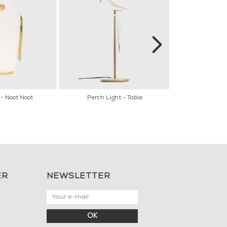
 - Noot Noot
Perch Light - Table
Heracleum 
ER
NEWSLETTER
OK