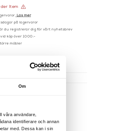
rder Item
gervaror.
Läs mer
sdagar på lagervaror
r du registrerar dig för vårt nyhetsbrev
 vid köp över 1000:-
större möbler
UKTEN
Om
ll våra användare,
sådana identifierare och annan
betar med. Dessa kan i sin