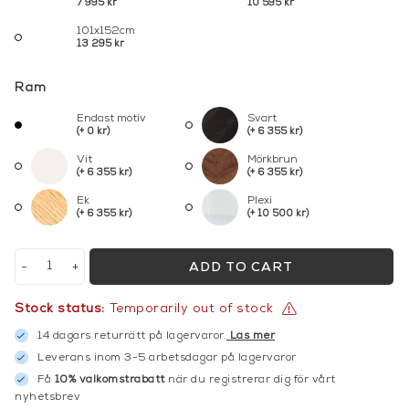
7 995 kr
10 595 kr
101x152cm
13 295 kr
Ram
Endast motiv
Svart
(+ 0 kr)
(+ 6 355 kr)
Vit
Mörkbrun
(+ 6 355 kr)
(+ 6 355 kr)
Ek
Plexi
(+ 6 355 kr)
(+ 10 500 kr)
-
+
ADD TO CART
Stock status:
Temporarily out of stock
14 dagars returrätt på lagervaror.
Läs mer
Leverans inom 3-5 arbetsdagar på lagervaror
Få
10% välkomstrabatt
när du registrerar dig för vårt
nyhetsbrev