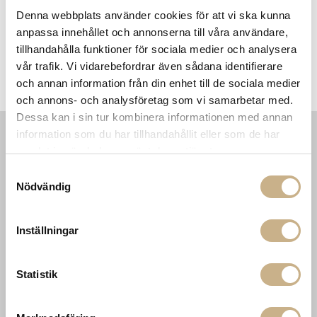
Denna webbplats använder cookies för att vi ska kunna
anpassa innehållet och annonserna till våra användare,
tillhandahålla funktioner för sociala medier och analysera
vår trafik. Vi vidarebefordrar även sådana identifierare
Fotokonst - Las Vegas Luxury
Fotokonst - Palm Beach
F
Pagoda
och annan information från din enhet till de sociala medier
och annons- och analysföretag som vi samarbetar med.
Dessa kan i sin tur kombinera informationen med annan
information som du har tillhandahållit eller som de har
samlat in när du har använt deras tjänster.
INFORMATION
KONTAKT
Samtyckesval
MARIELLA INTERIORS
Startsidan
Nödvändig
LILLA BROGATAN 9
Köpvillkor
503 30 BORÅS
Om oss
Karriär
033 10 75 76
Inställningar
Hållbarhet
info@mariellastore.se
Kontakta oss
Mån: 12-18
Sommarstängt
Statistik
Tis-fre: 10-18
Lör: 11-15