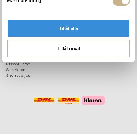
Marknadsföring
POPULÄRA
NEWSLETTER
KATEGORIER
Nyheter
Tillåt alla
Fornasetti
OK
Fotokonst
Layered
Lexington
Tillåt urval
Louise Roe
Mateus
Missoni Home
Slim Aarons
Snurrade ljus