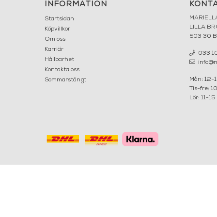
INFORMATION
KONT
MARIELL
Startsidan
LILLA B
Köpvillkor
503 30 
Om oss
Karriär
033 10
Hållbarhet
info@ma
Kontakta oss
Mån: 12-
Sommarstängt
Tis-fre: 1
Lör: 11-15