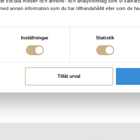
ill de sociala medier och annons- och analysföretag som vi samar
med annan information som du har tillhandahållit eller som de ha
Inställningar
Statistik
Tillåt urval
 Isabelle
Soffa - Norton Capitonne
Sidobord - Ad