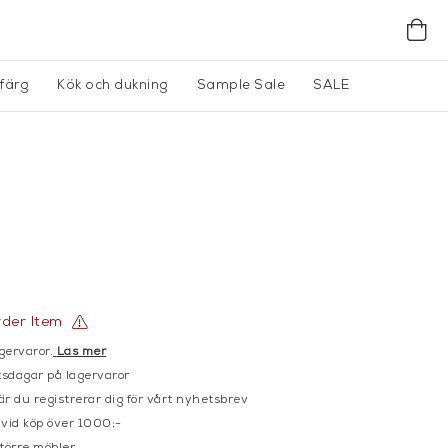
gfärg
Kök och dukning
Sample Sale
SALE
E
rder Item
gervaror.
Läs mer
sdagar på lagervaror
r du registrerar dig för vårt nyhetsbrev
 vid köp över 1000:-
större möbler