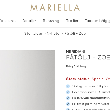
Fotokonst
Detaljer
Belysning
Textilier
Tapeter | Väg
Startsidan
>
Nyheter
/
Fåtölj - Zoe
MERIDIANI
FÅTÖLJ - ZO
Pris på förfrågan
Stock status:
Special O
14 dagars returrätt på la
Leverans inom 3-5 arbet
Få
10% välkomstrabatt
nä
Fri frakt på mindra varor
900:- i frakt vid köp av 