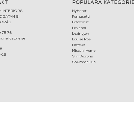
AKT
POPULÄRA KATEGORI
A INTERIORS
Nyheter
ROGATAN 9
Fornasetti
BORÅS
Fotokonst
Layered
 75 76
Lexington
riellastore.se
Louise Roe
Mateus
18
Missoni Home
0-18
Slim Aarons
Snurrade ljus