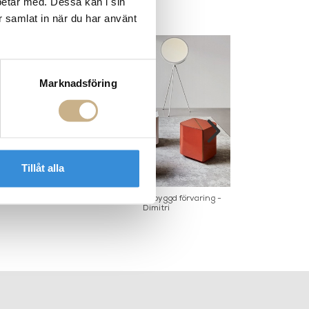
betar med. Dessa kan i sin
r samlat in när du har använt
Marknadsföring
Tillåt alla
rian Low Table
Sidobord med inbyggd förvaring -
Matbor
Dimitri