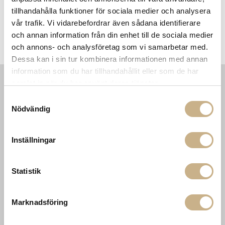
tillhandahålla funktioner för sociala medier och analysera
vår trafik. Vi vidarebefordrar även sådana identifierare
och annan information från din enhet till de sociala medier
Modulsoffa - Paul
Sidobord - Panna Cotta High
och annons- och analysföretag som vi samarbetar med.
Dessa kan i sin tur kombinera informationen med annan
information som du har tillhandahållit eller som de har
samlat in när du har använt deras tjänster.
INFORMATION
KONTAKT
Samtyckesval
Nödvändig
MARIELLA INTERIORS
Startsidan
LILLA BROGATAN 9
Köpvillkor
503 30 BORÅS
Om oss
Inställningar
Karriär
033 10 75 76
Hållbarhet
info@mariellastore.se
Kontakta oss
Statistik
Mån: 12-18
Sommarstängt
Tis-fre: 10-18
Lör: 11-15
Marknadsföring
POPULÄRA
NEWSLETTER