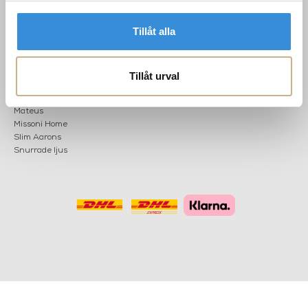
KATEGORIER
Tillåt alla
Nyheter
Fornasetti
OK
Fotokonst
Layered
Tillåt urval
Lexington
Louise Roe
Mateus
Missoni Home
Slim Aarons
Snurrade ljus