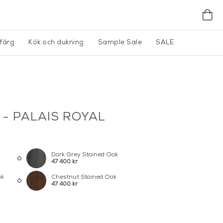
gfärg
Kök och dukning
Sample Sale
SALE
 - PALAIS ROYAL
Dark Grey Stained Oak
47 400 kr
ak
Chestnut Stained Oak
47 400 kr