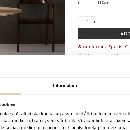
130cm
-
+
ADD
Stock status:
Special O
14 dagars returrätt på la
Leverans inom 3-5 arbet
Få
10% välkomstrabatt
nä
Fri frakt på mindra varor
900:- i frakt vid köp av 
Information
Hämta i butik
FRÅGA OSS OM PROD
cookies
kies för att vi ska kunna anpassa innehållet och annonserna ti
DESCRIPTION
 sociala medier och analysera vår trafik. Vi vidarebefordrar även 
ill de sociala medier och annons- och analysföretag som vi samar
SPECIFICATION