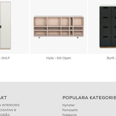
- Snö F
Hylla - Kilt Open
Byrå 
AKT
POPULÄRA KATEGORI
A INTERIORS
Nyheter
ROGATAN 9
Fornasetti
BORÅS
Fotokonst