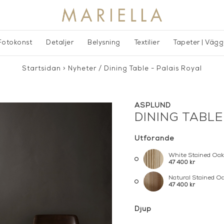
Fotokonst
Detaljer
Belysning
Textilier
Tapeter | Väg
Startsidan
>
Nyheter
/
Dining Table - Palais Royal
ASPLUND
DINING TABLE
Utförande
White Stained Oak
47 400 kr
Natural Stained O
47 400 kr
Djup