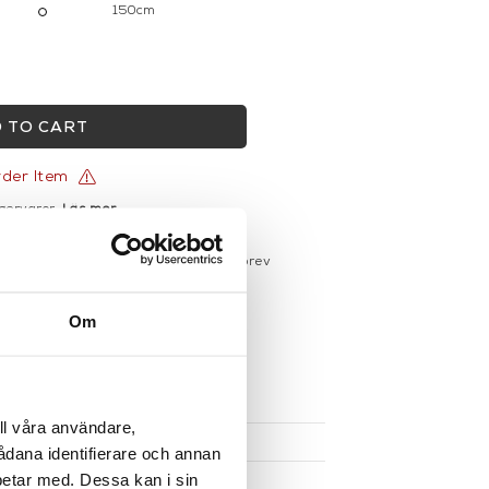
150cm
 TO CART
rder Item
gervaror.
Läs mer
sdagar på lagervaror
r du registrerar dig för vårt nyhetsbrev
 vid köp över 1000:-
större möbler
Om
UKTEN
ll våra användare,
sådana identifierare och annan
betar med. Dessa kan i sin