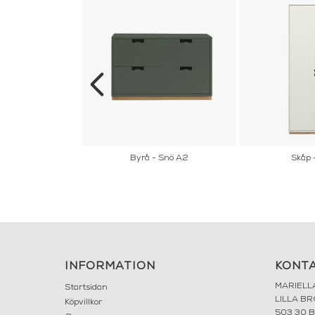
 Palais Ovale
Byrå - Snö A2
Skåp 
INFORMATION
KONT
MARIELL
Startsidan
LILLA B
Köpvillkor
503 30 