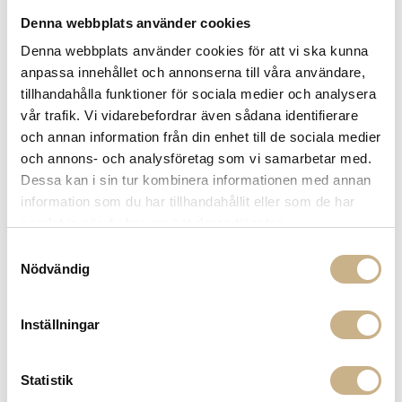
19 600 kr
Denna webbplats använder cookies
Denna webbplats använder cookies för att vi ska kunna
Sockel
anpassa innehållet och annonserna till våra användare,
Ek
tillhandahålla funktioner för sociala medier och analysera
(+ 0 kr)
vår trafik. Vi vidarebefordrar även sådana identifierare
och annan information från din enhet till de sociala medier
-
+
ADD TO CART
och annons- och analysföretag som vi samarbetar med.
Dessa kan i sin tur kombinera informationen med annan
Stock status:
Special Order Item
information som du har tillhandahållit eller som de har
14 dagars returrätt på lagervaror.
Läs mer
samlat in när du har använt deras tjänster.
Leverans inom 3-5 arbetsdagar på lagervaror
Samtyckesval
Få
10% välkomstrabatt
när du registrerar dig för vårt
Nödvändig
nyhetsbrev
Fri frakt på mindra varor vid köp över 1000:-
900:- i frakt vid köp av större möbler
Inställningar
Hämta i butik
Statistik
FRÅGA OSS OM PRODUKTEN