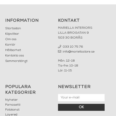
INFORMATION
KONTAKT
MARIELLA INTERIORS
Startsidan
LILLA BROGATAN 9
Köpvillkor
503 30 BORÅS
Om oss
Karriär
033 10 75 76
Hållbarhet
info@mariellastore.se
Kontakta oss
Mån: 12-18
Sommarstängt
Tis-fre: 10-18
Lör: 11-15
POPULÄRA
NEWSLETTER
KATEGORIER
Nyheter
Fornasetti
OK
Fotokonst
Layered