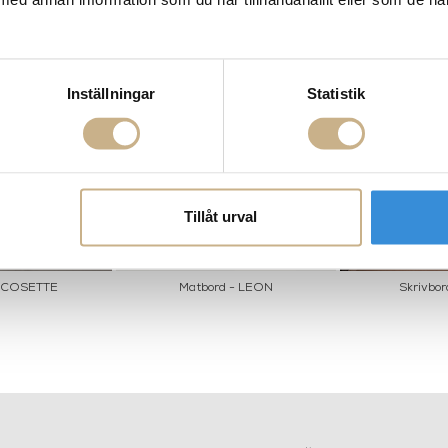
Inställningar
Statistik
Tillåt urval
- COSETTE
Matbord - LEON
Skrivbor