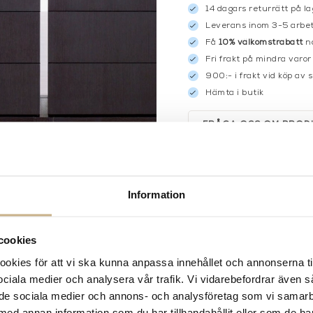
14 dagars returrätt på la
Leverans inom 3-5 arbet
Få
10% välkomstrabatt
nä
Fri frakt på mindra varor
900:- i frakt vid köp av 
Hämta i butik
FRÅGA OSS OM PROD
DESCRIPTION
Information
cookies
kies för att vi ska kunna anpassa innehållet och annonserna ti
 sociala medier och analysera vår trafik. Vi vidarebefordrar även 
ill de sociala medier och annons- och analysföretag som vi samar
med annan information som du har tillhandahållit eller som de ha