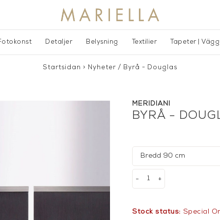
Fotokonst
Detaljer
Belysning
Textilier
Tapeter | Väg
Startsidan
>
Nyheter
/
Byrå - Douglas
MERIDIANI
BYRÅ - DOUG
-
+
Stock status:
Special O