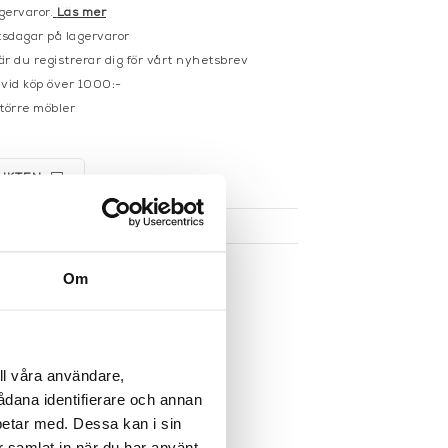
gervaror.
Läs mer
sdagar på lagervaror
r du registrerar dig för vårt nyhetsbrev
 vid köp över 1000:-
större möbler
UKTEN
Om
ll våra användare,
sådana identifierare och annan
betar med. Dessa kan i sin
r samlat in när du har använt