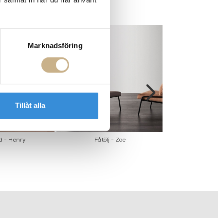
Marknadsföring
Tillåt alla
d - Henry
Fåtölj - Zoe
Sängbor