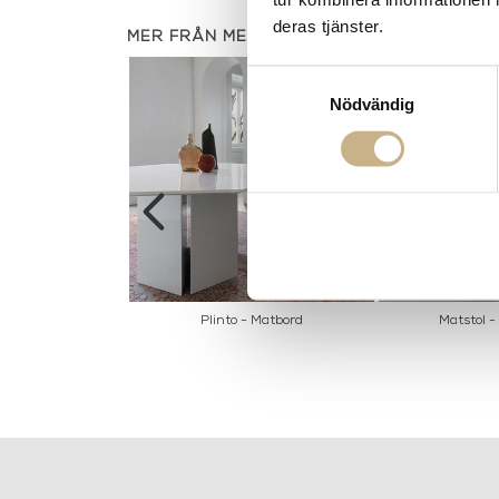
deras tjänster.
MER FRÅN MERIDIANI
Samtyckesval
Nödvändig
 Isabelle
Plinto - Matbord
Matstol 