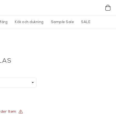
gfärg
Kök och dukning
Sample Sale
SALE
LAS
rder Item