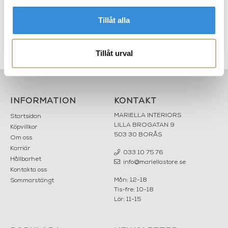
Tillåt alla
ht
Taklampa - Lollipop
Vägglampa - Pillar
Chandelier large
Tillåt urval
INFORMATION
KONTAKT
MARIELLA INTERIORS
Startsidan
LILLA BROGATAN 9
Köpvillkor
503 30 BORÅS
Om oss
Karriär
033 10 75 76
Hållbarhet
info@mariellastore.se
Kontakta oss
Mån: 12-18
Sommarstängt
Tis-fre: 10-18
Lör: 11-15