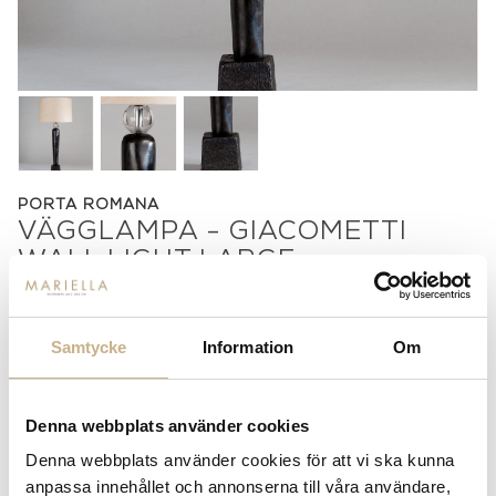
PORTA ROMANA
VÄGGLAMPA - GIACOMETTI
WALL LIGHT LARGE
Pris på förfrågan
Samtycke
Information
Om
Stock status:
Special Order Item
14 dagars returrätt på lagervaror.
Läs mer
Leverans inom 3-5 arbetsdagar på lagervaror
Denna webbplats använder cookies
Få
10% välkomstrabatt
när du registrerar dig för vårt
Denna webbplats använder cookies för att vi ska kunna
nyhetsbrev
anpassa innehållet och annonserna till våra användare,
Fri frakt på mindra varor vid köp över 1000:-