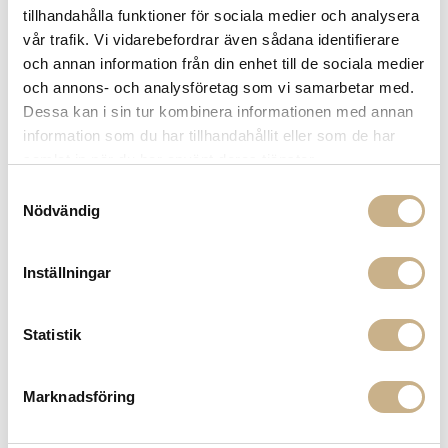
tillhandahålla funktioner för sociala medier och analysera
900:- i frakt vid köp av större möbler
vår trafik. Vi vidarebefordrar även sådana identifierare
Hämta i butik
och annan information från din enhet till de sociala medier
FRÅGA OSS OM PRODUKTEN
och annons- och analysföretag som vi samarbetar med.
Dessa kan i sin tur kombinera informationen med annan
information som du har tillhandahållit eller som de har
samlat in när du har använt deras tjänster.
DESCRIPTION
Samtyckesval
SPECIFICATION
Nödvändig
Inställningar
MER FRÅN PORTA ROMANA
Statistik
Marknadsföring