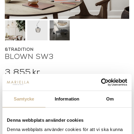
&TRADITION
BLOWN SW3
3.855
kr
Samtycke
Information
Om
-
+
ADD TO CART
Stock status:
Special Order Item
Denna webbplats använder cookies
14 dagars returrätt på lagervaror.
Läs mer
Denna webbplats använder cookies för att vi ska kunna
Leverans inom 3-5 arbetsdagar på lagervaror