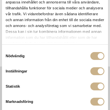
anpassa innehållet och annonserna till våra användare,
Få
10% välkomstrabatt
när du registrerar dig för vårt
tillhandahålla funktioner för sociala medier och analysera
nyhetsbrev
vår trafik. Vi vidarebefordrar även sådana identifierare
Fri frakt på mindra varor vid köp över 1000:-
och annan information från din enhet till de sociala medier
900:- i frakt vid köp av större möbler
och annons- och analysföretag som vi samarbetar med.
Hämta i butik
Dessa kan i sin tur kombinera informationen med annan
information som du har tillhandahållit eller som de har
FRÅGA OSS OM PRODUKTEN
samlat in när du har använt deras tjänster.
Samtyckesval
Nödvändig
DESCRIPTION
Inställningar
INFORMATION
KONTAKT
Statistik
MARIELLA INTERIORS
Startsidan
LILLA BROGATAN 9
Köpvillkor
503 30 BORÅS
Om oss
Marknadsföring
Karriär
033 10 75 76