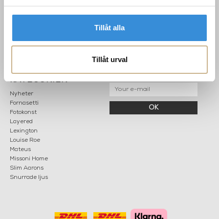
Hållbarhet
info@mariellastore.se
Kontakta oss
Mån: 12-18
Sommarstängt
Tillåt alla
Tis-fre: 10-18
Lör: 11-15
Tillåt urval
POPULÄRA
NEWSLETTER
KATEGORIER
Nyheter
Fornasetti
OK
Fotokonst
Layered
Lexington
Louise Roe
Mateus
Missoni Home
Slim Aarons
Snurrade ljus