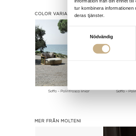
information från din enhet t
tur kombinera informationen 
COLOR VARIANTS
deras tjänster.
Samtyckesval
Nödvändig
Soffa - Palinfrasca liniar
Soffa - Pali
MER FRÅN MOLTENI