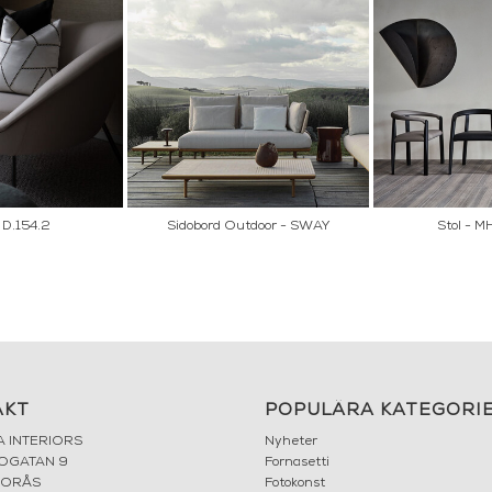
- D.154.2
Sidobord Outdoor - SWAY
Stol - M
AKT
POPULÄRA KATEGORI
A INTERIORS
Nyheter
ROGATAN 9
Fornasetti
BORÅS
Fotokonst