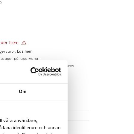
2
rder Item
gervaror.
Läs mer
sdagar på lagervaror
r du registrerar dig för vårt nyhetsbrev
 vid köp över 1000:-
större möbler
Om
UKTEN
ll våra användare,
sådana identifierare och annan