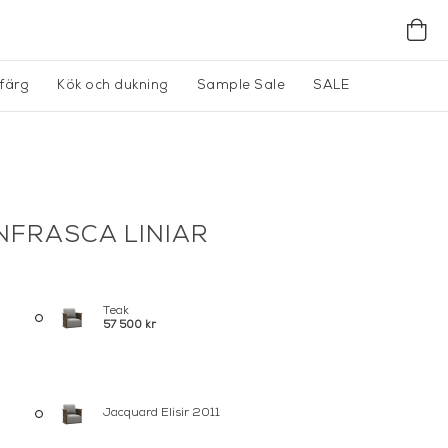
gfärg
Kök och dukning
Sample Sale
SALE
INFRASCA LINIAR
Teak
57 500 kr
Jacquard Elisir 2011