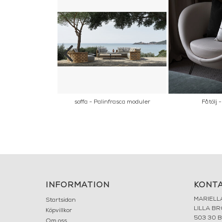
 OVIDIO
soffa - Palinfrasca moduler
Fåtölj 
INFORMATION
KONT
MARIELL
Startsidan
LILLA B
Köpvillkor
503 30 
Om oss