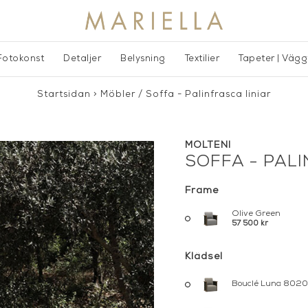
Fotokonst
Detaljer
Belysning
Textilier
Tapeter | Väg
Startsidan
>
Möbler
/
Soffa - Palinfrasca liniar
MOLTENI
SOFFA - PAL
Frame
Olive Green
57 500 kr
Klädsel
Bouclé Luna 8020