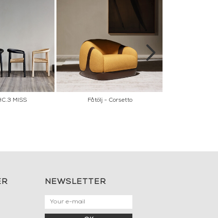
HC.3 MISS
Fåtölj - Corsetto
Sidobord i palis
ER
NEWSLETTER