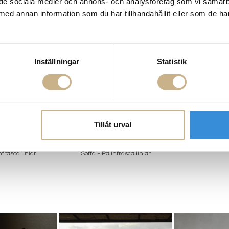
ill de sociala medier och annons- och analysföretag som vi samar
med annan information som du har tillhandahållit eller som de ha
Inställningar
Statistik
Tillåt urval
nfrasca liniar
Soffa - Palinfrasca liniar