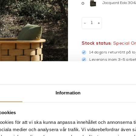
Jacquard Eolo 304
-
+
Stock status:
Special O
14 dagars returrätt på la
Leverans inom 3-5 arbet
Få
10% välkomstrabatt
nä
Fri frakt på mindra varor
900:- i frakt vid köp av 
Hämta i butik
Information
FRÅGA OSS OM PROD
cookies
DESCRIPTION
kies för att vi ska kunna anpassa innehållet och annonserna ti
SPECIFICATION
 sociala medier och analysera vår trafik. Vi vidarebefordrar även 