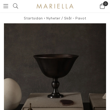
0
Startsidan
>
Nyheter
/
Skål - Pavot