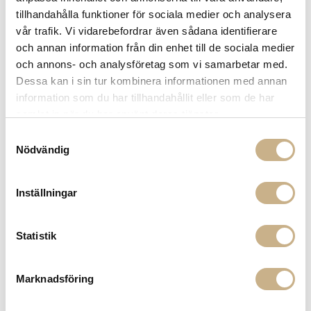
Fri frakt på mindra varor vid köp över 1000:-
tillhandahålla funktioner för sociala medier och analysera
900:- i frakt vid köp av större möbler
vår trafik. Vi vidarebefordrar även sådana identifierare
Hämta i butik
och annan information från din enhet till de sociala medier
och annons- och analysföretag som vi samarbetar med.
FRÅGA OSS OM PRODUKTEN
Dessa kan i sin tur kombinera informationen med annan
information som du har tillhandahållit eller som de har
samlat in när du har använt deras tjänster.
BESKRIVNING
Samtyckesval
Nödvändig
SPECIFIKATIONER
Inställningar
PRODUKTVARIANTER
Statistik
Marknadsföring