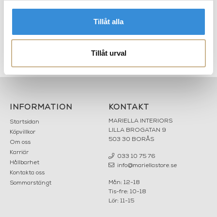
Tillåt alla
Bordslampa - Colette
Bordslampa - Nonna
Tillåt urval
Travertine
INFORMATION
KONTAKT
MARIELLA INTERIORS
Startsidan
LILLA BROGATAN 9
Köpvillkor
503 30 BORÅS
Om oss
Karriär
033 10 75 76
Hållbarhet
info@mariellastore.se
Kontakta oss
Mån: 12-18
Sommarstängt
Tis-fre: 10-18
Lör: 11-15