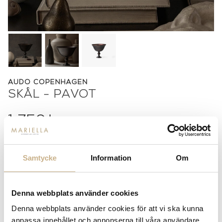
AUDO COPENHAGEN
SKÅL - PAVOT
1.750
kr
-
+
LÄGG I VARUKORG
Samtycke
Information
Om
Lagerstatus:
Beställningsvara
14 dagars returrätt på lagervaror.
Läs mer
Denna webbplats använder cookies
Leverans inom 3-5 arbetsdagar på lagervaror
Denna webbplats använder cookies för att vi ska kunna
Få
10% välkomstrabatt
när du registrerar dig för vårt
nyhetsbrev
anpassa innehållet och annonserna till våra användare,