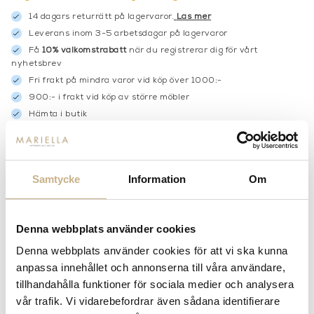
14 dagars returrätt på lagervaror.
Läs mer
Leverans inom 3-5 arbetsdagar på lagervaror
Få
10% välkomstrabatt
när du registrerar dig för vårt
nyhetsbrev
Fri frakt på mindra varor vid köp över 1000:-
900:- i frakt vid köp av större möbler
Hämta i butik
FRÅGA OSS OM PRODUKTEN
Samtycke
Information
Om
BESKRIVNING
Denna webbplats använder cookies
Denna webbplats använder cookies för att vi ska kunna
anpassa innehållet och annonserna till våra användare,
MER FRÅN MOLTENI
tillhandahålla funktioner för sociala medier och analysera
vår trafik. Vi vidarebefordrar även sådana identifierare