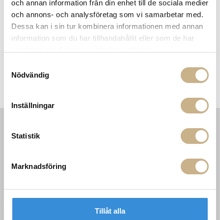
och annan information från din enhet till de sociala medier
och annons- och analysföretag som vi samarbetar med.
Dessa kan i sin tur kombinera informationen med annan
information som du har tillhandahållit eller som de har
samlat in när du har använt deras tjänster.
Samtyckesval
Nödvändig
Soffa - Palinfrasca linear
Soffa - Augusto
Inställningar
Statistik
INFORMATION
KONTAKT
MARIELLA INTERIORS
Startsidan
LILLA BROGATAN 9
Köpvillkor
Marknadsföring
503 30 BORÅS
Om oss
Karriär
033 10 75 76
Hållbarhet
info@mariellastore.se
Kontakta oss
Tillåt alla
Mån: 12-18
Sommarstängt