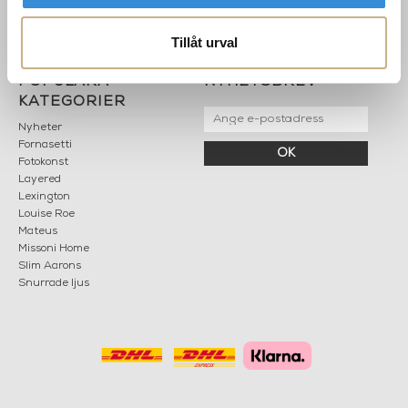
Tis-fre: 10-18
Lör: 11-15
Tillåt urval
POPULÄRA
NYHETSBREV
KATEGORIER
Nyheter
Fornasetti
OK
Fotokonst
Layered
Lexington
Louise Roe
Mateus
Missoni Home
Slim Aarons
Snurrade ljus