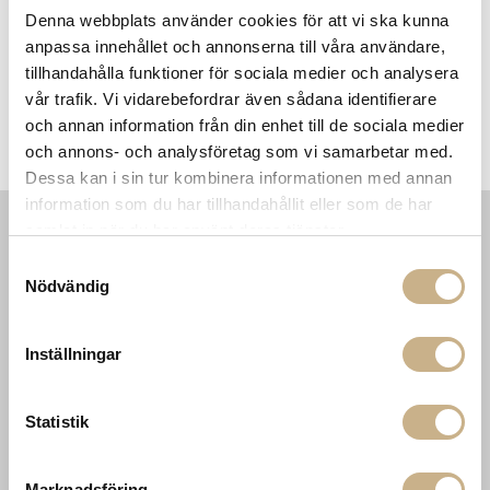
Denna webbplats använder cookies för att vi ska kunna
anpassa innehållet och annonserna till våra användare,
tillhandahålla funktioner för sociala medier och analysera
vår trafik. Vi vidarebefordrar även sådana identifierare
och annan information från din enhet till de sociala medier
Skrivbord - Cruis
Schäslong - Norton
och annons- och analysföretag som vi samarbetar med.
Dessa kan i sin tur kombinera informationen med annan
information som du har tillhandahållit eller som de har
samlat in när du har använt deras tjänster.
INFORMATION
KONTAKT
Samtyckesval
Nödvändig
MARIELLA INTERIORS
Startsidan
LILLA BROGATAN 9
Köpvillkor
503 30 BORÅS
Om oss
Inställningar
Karriär
033 10 75 76
Hållbarhet
info@mariellastore.se
Kontakta oss
Statistik
Mån: 12-18
Sommarstängt
Tis-fre: 10-18
Lör: 11-15
Marknadsföring