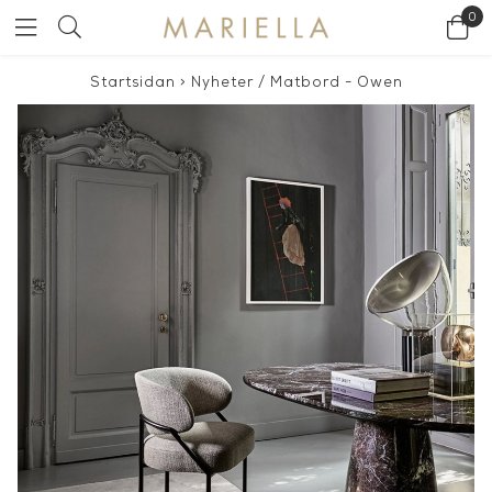
0
Startsidan
>
Nyheter
/
Matbord - Owen