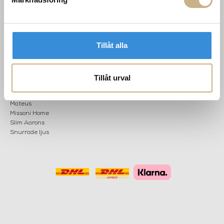
POPULÄRA
NYHETSBREV
KATEGORIER
Tillåt alla
Nyheter
Fornasetti
OK
Fotokonst
Layered
Tillåt urval
Lexington
Louise Roe
Mateus
Missoni Home
Slim Aarons
Snurrade ljus