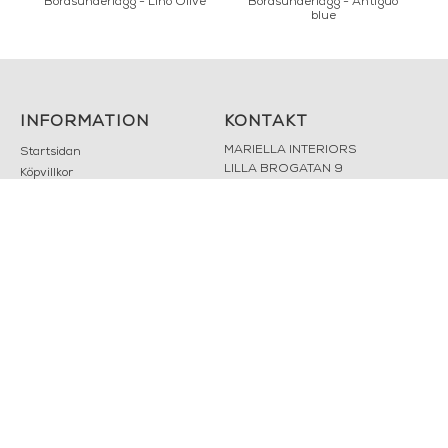
Bordsunderlagg - Lino Olive
Bordsunderlägg - Antiguo
blue
INFORMATION
KONTAKT
MARIELLA INTERIORS
Startsidan
LILLA BROGATAN 9
Köpvillkor
503 30 BORÅS
Om oss
Karriär
033 10 75 76
Hållbarhet
info@mariellastore.se
Kontakta oss
Mån: 12-18
Sommarstängt
Tis-fre: 10-18
Lör: 11-15
POPULÄRA
NYHETSBREV
KATEGORIER
Nyheter
Fornasetti