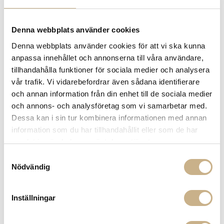
Denna webbplats använder cookies
Denna webbplats använder cookies för att vi ska kunna
BORDSUNDERLÄGG - LINO
anpassa innehållet och annonserna till våra användare,
ROSA
tillhandahålla funktioner för sociala medier och analysera
vår trafik. Vi vidarebefordrar även sådana identifierare
199
kr
och annan information från din enhet till de sociala medier
och annons- och analysföretag som vi samarbetar med.
Dessa kan i sin tur kombinera informationen med annan
-
+
LÄGG I VARUKORG
information som du har tillhandahållit eller som de har
Lagerstatus:
I lager
samlat in när du har använt deras tjänster.
Samtyckesval
14 dagars returrätt på lagervaror.
Läs mer
Nödvändig
Leverans inom 3-5 arbetsdagar på lagervaror
Få
10% välkomstrabatt
när du registrerar dig för vårt
nyhetsbrev
Inställningar
Fri frakt på mindra varor vid köp över 1000:-
900:- i frakt vid köp av större möbler