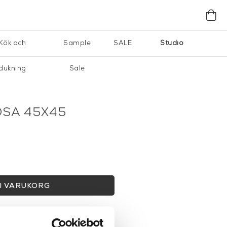
Kök och
Sample
SALE
Studio
dukning
Sale
OSA 45X45
I VARUKORG
gervaror.
Läs mer