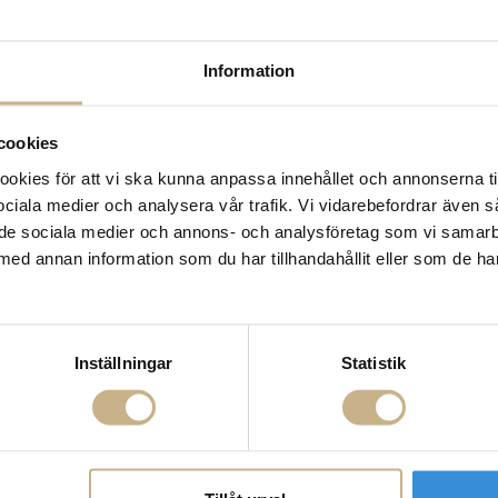
Leverans inom 3-5 arbet
Få
10% välkomstrabatt
nä
Information
Fri frakt på mindra varor
900:- i frakt vid köp av 
Hämta i butik
cookies
kies för att vi ska kunna anpassa innehållet och annonserna ti
FRÅGA OSS OM PROD
 sociala medier och analysera vår trafik. Vi vidarebefordrar även 
ill de sociala medier och annons- och analysföretag som vi samar
BESKRIVNING
med annan information som du har tillhandahållit eller som de ha
Inställningar
Statistik