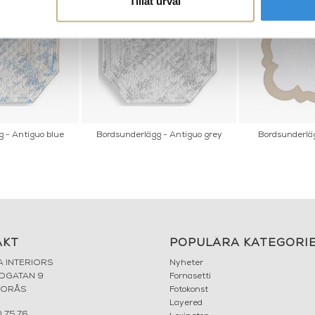
Tillåt urval
 - Antiguo blue
Bordsunderlägg - Antiguo grey
Bordsunderläg
AKT
POPULÄRA KATEGORI
A INTERIORS
Nyheter
ROGATAN 9
Fornasetti
BORÅS
Fotokonst
Layered
 75 76