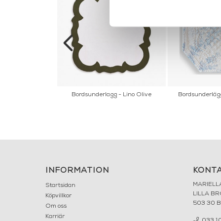
Olive 45x45
Bordsunderlagg - Lino Olive
Bordsunderlägg
INFORMATION
KONT
MARIELL
Startsidan
LILLA B
Köpvillkor
503 30 
Om oss
Karriär
033 10