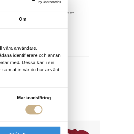
sdagar på lagervaror
r du registrerar dig för vårt nyhetsbrev
Om
 vid köp över 1000:-
större möbler
ll våra användare,
UKTEN
sådana identifierare och annan
betar med. Dessa kan i sin
r samlat in när du har använt
Marknadsföring