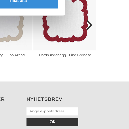
Tillåt alla
g - Lino Arena
Bordsunderlägg - Lino Granate
Bordsunderlä
ER
NYHETSBREV
OK