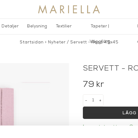
Detaljer
Belysning
Textilier
Tapeter |
Väggfärg
Startsidan
>
Nyheter
/
Servett - Rosa 45x45
SERVETT - R
79
kr
-
+
LÄGG 
Lagerstatus:
I lager
14 dagars returrätt på la