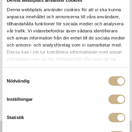
Denna webbplats använder cookies
Denna webbplats använder cookies för att vi ska kunna
anpassa innehållet och annonserna till våra användare,
tillhandahålla funktioner för sociala medier och analysera
vår trafik. Vi vidarebefordrar även sådana identifierare
och annan information från din enhet till de sociala medier
och annons- och analysföretag som vi samarbetar med.
Dessa kan i sin tur kombinera informationen med annan
information som du har tillhandahållit eller som de har
I lager
samlat in när du har använt deras tjänster.
FAT - GRL PWR
379 kr
Samtyckesval
Nödvändig
4
Föregående
Nästa
100 per sida
Inställningar
Statistik