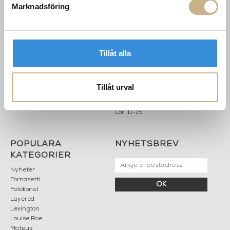
Marknadsföring
INFORMATION
KONTAKT
MARIELLA INTERIORS
Startsidan
LILLA BROGATAN 9
Köpvillkor
503 30 BORÅS
Om oss
Tillåt alla
Karriär
033 10 75 76
Hållbarhet
info@mariellastore.se
Kontakta oss
Tillåt urval
Mån: 12-18
Sommarstängt
Tis-fre: 10-18
Lör: 11-15
POPULÄRA
NYHETSBREV
KATEGORIER
Nyheter
Fornasetti
OK
Fotokonst
Layered
Lexington
Louise Roe
Mateus