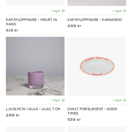
I lager
I lager
KAPSYLÖPPNARE - HEART IN
KAPSYLÖPPNARE - KANGAROO
HAND
299 kr
319 kr
I lager
I lager
LJUSLYKTA I GLAS - LILAC 7 CM
OVALT PORSLINSFAT - GOOD
TIMES
299 kr
539 kr