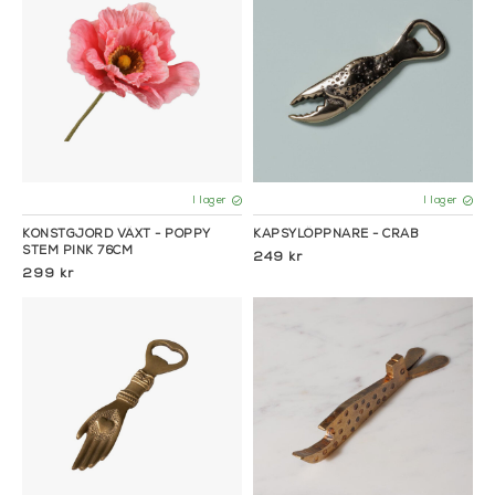
I lager
I lager
KONSTGJORD VÄXT - POPPY
KAPSYLÖPPNARE - CRAB
STEM PINK 76CM
249 kr
299 kr