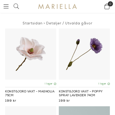
0
Startsidan
>
Detaljer
/
Utvalda gåvor
I lager
I lager
KONSTGJORD VÄXT - MAGNOLIA
KONSTGJORD VÄXT - POPPY
75CM
SPRAY LAVENDER 74CM
199 kr
199 kr