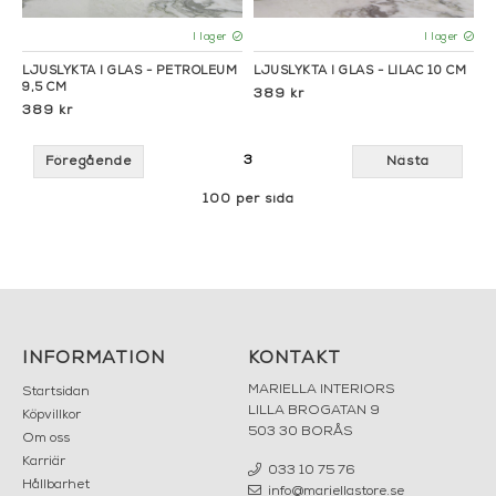
I lager
I lager
LJUSLYKTA I GLAS - PETROLEUM
LJUSLYKTA I GLAS - LILAC 10 CM
9,5 CM
389 kr
389 kr
3
Föregående
Nästa
100 per sida
INFORMATION
KONTAKT
MARIELLA INTERIORS
Startsidan
LILLA BROGATAN 9
Köpvillkor
503 30 BORÅS
Om oss
Karriär
033 10 75 76
Hållbarhet
info@mariellastore.se