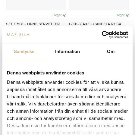
I lager
I lager
SET OM 2 - LINNE SERVETTER
LJUSSTAKE - CANDELA ROSA
379 kr
589 kr
Samtycke
Information
Om
Denna webbplats använder cookies
Denna webbplats använder cookies för att vi ska kunna
anpassa innehållet och annonserna till våra användare,
tillhandahålla funktioner för sociala medier och analysera
Fler varianter
I lager
I lager
vår trafik. Vi vidarebefordrar även sådana identifierare
och annan information från din enhet till de sociala medier
SERVETTRINGAR - SET OM 2
FAT - LA VIE EN ROSE
och annons- och analysföretag som vi samarbetar med.
385 kr
459 kr
Dessa kan i sin tur kombinera informationen med annan
information som du har tillhandahållit eller som de har