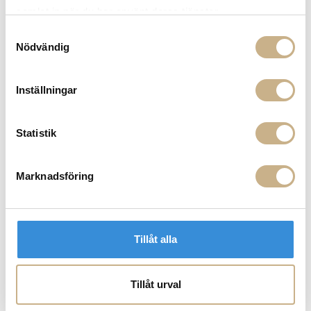
samlat in när du har använt deras tjänster.
Samtyckesval
Nödvändig
Inställningar
I lager
I lager
Statistik
KARAFF - CELERY
BRODERAD SERVETT - CON
AMORE
1.379 kr
379 kr
Marknadsföring
Tillåt alla
Tillåt urval