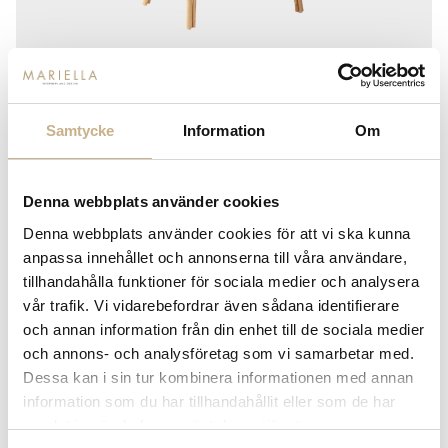
Samtycke
Information
Om
SIKA DESIGN
Denna webbplats använder cookies
SIKA DESIGN - ISABELL CHAIR
Denna webbplats använder cookies för att vi ska kunna
3.175
kr
anpassa innehållet och annonserna till våra användare,
tillhandahålla funktioner för sociala medier och analysera
vår trafik. Vi vidarebefordrar även sådana identifierare
och annan information från din enhet till de sociala medier
och annons- och analysföretag som vi samarbetar med.
-
+
LÄGG I VARUKORG
Dessa kan i sin tur kombinera informationen med annan
information som du har tillhandahållit eller som de har
Lagerstatus:
Beställningsvara
samlat in när du har använt deras tjänster.
14 dagars returrätt på lagervaror.
Läs mer