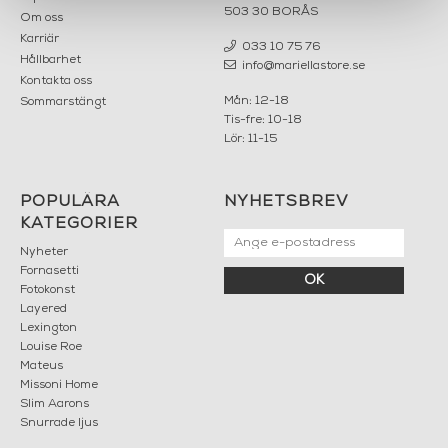
503 30 BORÅS
Om oss
Karriär
033 10 75 76
Hållbarhet
info@mariellastore.se
Kontakta oss
Mån: 12-18
Sommarstängt
Tis-fre: 10-18
Lör: 11-15
POPULÄRA
NYHETSBREV
KATEGORIER
Nyheter
Fornasetti
OK
Fotokonst
Layered
Lexington
Louise Roe
Mateus
Missoni Home
Slim Aarons
Snurrade ljus