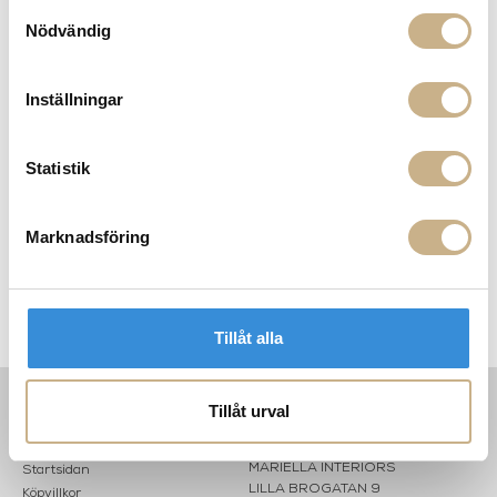
Samtyckesval
Leverans inom 3-5 arbetsdagar på lagervaror
Nödvändig
Få
10% välkomstrabatt
när du registrerar dig för vårt
nyhetsbrev
Fri frakt på mindra varor vid köp över 1000:-
Inställningar
900:- i frakt vid köp av större möbler
Hämta i butik
Statistik
FRÅGA OSS OM PRODUKTEN
Marknadsföring
BESKRIVNING
SPECIFIKATIONER
Tillåt alla
Tillåt urval
INFORMATION
KONTAKT
MARIELLA INTERIORS
Startsidan
LILLA BROGATAN 9
Köpvillkor