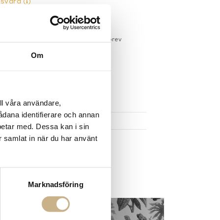
gsvara
gervaror.
Läs mer
sdagar på lagervaror
r du registrerar dig för vårt nyhetsbrev
 vid köp över 1000:-
Om
större möbler
UKTEN
ll våra användare,
sådana identifierare och annan
betar med. Dessa kan i sin
r samlat in när du har använt
Marknadsföring