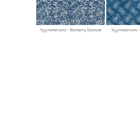
Tyg metervara - Barberry Damask
Tyg metervara -
INFORMATION
KONT
MARIELL
Startsidan
LILLA B
Köpvillkor
503 30 
Om oss
Karriär
033 10
Hållbarhet
info@ma
Kontakta oss
Mån: 12-
Sommarstängt
Tis-fre: 1
Lör: 11-15