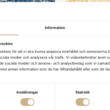
Lagerstatus:
Beställnin
14 dagars returrätt på la
Leverans inom 3-5 arbet
Få
10% välkomstrabatt
nä
Fri frakt på mindra varor
Information
900:- i frakt vid köp av 
Hämta i butik
cookies
FRÅGA OSS OM PROD
kies för att vi ska kunna anpassa innehållet och annonserna ti
 sociala medier och analysera vår trafik. Vi vidarebefordrar även 
BESKRIVNING
ill de sociala medier och annons- och analysföretag som vi samar
med annan information som du har tillhandahållit eller som de ha
Inställningar
Statistik