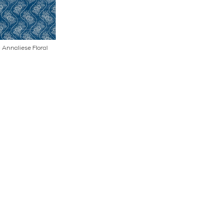
 Annaliese Floral
AKT
POPULÄRA KATEGORI
A INTERIORS
Nyheter
ROGATAN 9
Fornasetti
BORÅS
Fotokonst
Layered
 75 76
Lexington
riellastore.se
Louise Roe
Mateus
18
Missoni Home
0-18
Slim Aarons