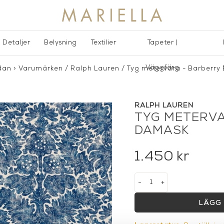
Detaljer
Belysning
Textilier
Tapeter |
Väggfärg
dan
>
Varumärken
/
Ralph Lauren
/
Tyg metervara - Barberry
RALPH LAUREN
TYG METERVA
DAMASK
1.450
kr
-
+
LÄGG 