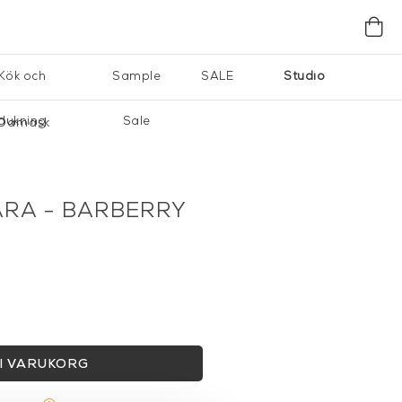
Kök och
Sample
SALE
Studio
dukning
Sale
 Damask
RA - BARBERRY
I VARUKORG