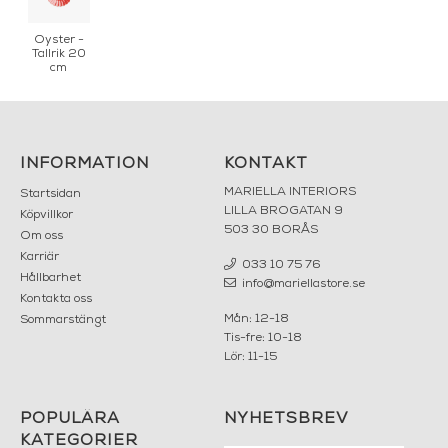
Oyster -
Tallrik 20
cm
INFORMATION
KONTAKT
MARIELLA INTERIORS
Startsidan
LILLA BROGATAN 9
Köpvillkor
503 30 BORÅS
Om oss
Karriär
033 10 75 76
Hållbarhet
info@mariellastore.se
Kontakta oss
Mån: 12-18
Sommarstängt
Tis-fre: 10-18
Lör: 11-15
POPULÄRA
NYHETSBREV
KATEGORIER