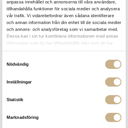
anpassa innehållet och annonserna till våra användare,
cm
tillhandahålla funktioner för sociala medier och analysera
vår trafik. Vi vidarebefordrar även sådana identifierare
och annan information från din enhet till de sociala medier
och annons- och analysföretag som vi samarbetar med.
Oyster
Skål Mini
Dessa kan i sin tur kombinera informationen med annan
information som du har tillhandahållit eller som de har
samlat in när du har använt deras tjänster.
Samtyckesval
Oyster
Nödvändig
Skål 18
cm
Inställningar
Oyster -
Statistik
Kopp med
fat i
Cinnamon
Marknadsföring