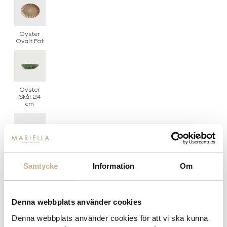
Oyster
Ovalt Fat
Oyster
Skål 24
cm
Oyster
Skål
Samtycke
Information
Om
31cm
Denna webbplats använder cookies
Oyster -
Denna webbplats använder cookies för att vi ska kunna
Tallrik 28