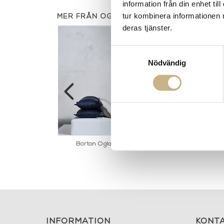
information från din enhet t
tur kombinera informationen 
MER FRÅN OGLAND
deras tjänster.
Samtyckesval
Nödvändig
land White
Barton Ogland Deep Blue
Classic O
INFORMATION
KONT