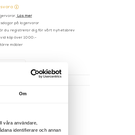
gsvara
gervaror.
Läs mer
sdagar på lagervaror
r du registrerar dig för vårt nyhetsbrev
 vid köp över 1000:-
större möbler
UKTEN
Om
ll våra användare,
sådana identifierare och annan