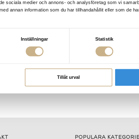
ill de sociala medier och annons- och analysföretag som vi samar
med annan information som du har tillhandahållit eller som de ha
Inställningar
Statistik
Tillåt urval
gland White
Barton Ogland Mist Grey
Empire Oglan
AKT
POPULÄRA KATEGORI