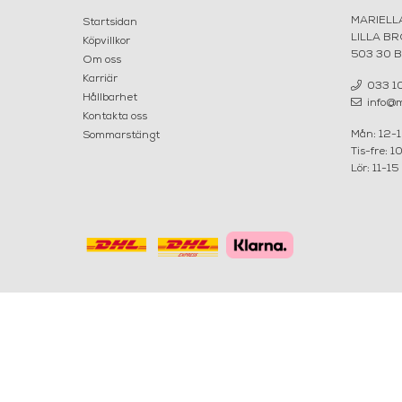
MARIELL
Startsidan
LILLA B
Köpvillkor
503 30 
Om oss
Karriär
033 10
Hållbarhet
info@ma
Kontakta oss
Mån: 12-
Sommarstängt
Tis-fre: 1
Lör: 11-15