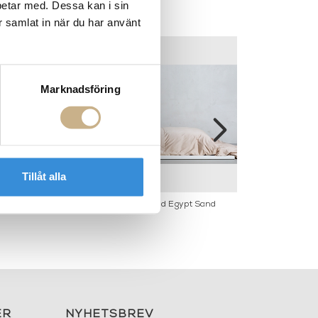
betar med. Dessa kan i sin
r samlat in när du har använt
Marknadsföring
Tillåt alla
d Oasis Green
Classic Ogland Egypt Sand
Barton Og
ER
NYHETSBREV