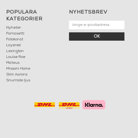
POPULÄRA
NYHETSBREV
KATEGORIER
Nyheter
Fornasetti
OK
Fotokonst
Layered
Lexington
Louise Roe
Mateus
Missoni Home
Slim Aarons
Snurrade ljus