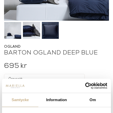
OGLAND
BARTON OGLAND DEEP BLUE
695
kr
-
+
LÄGG I VARUKORG
Samtycke
Information
Om
Lagerstatus:
Beställningsvara
14 dagars returrätt på lagervaror.
Läs mer