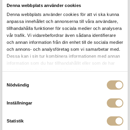
Leverans inom 3-5 arbetsdagar på lagervaror
Denna webbplats använder cookies
Få
10% välkomstrabatt
när du registrerar dig för vårt
Denna webbplats använder cookies för att vi ska kunna
nyhetsbrev
anpassa innehållet och annonserna till våra användare,
Fri frakt på mindra varor vid köp över 1000:-
tillhandahålla funktioner för sociala medier och analysera
900:- i frakt vid köp av större möbler
vår trafik. Vi vidarebefordrar även sådana identifierare
Hämta i butik
och annan information från din enhet till de sociala medier
och annons- och analysföretag som vi samarbetar med.
FRÅGA OSS OM PRODUKTEN
Dessa kan i sin tur kombinera informationen med annan
information som du har tillhandahållit eller som de har
samlat in när du har använt deras tjänster.
BESKRIVNING
Samtyckesval
Nödvändig
MER FRÅN OGLAND
Inställningar
Statistik