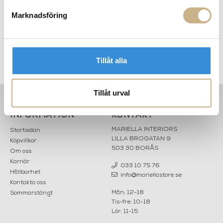
Marknadsföring
Tillåt alla
e
Empire Ogland Oasis Green
Classic Ogland White
Tillåt urval
INFORMATION
KONTAKT
MARIELLA INTERIORS
Startsidan
LILLA BROGATAN 9
Köpvillkor
503 30 BORÅS
Om oss
Karriär
033 10 75 76
Hållbarhet
info@mariellastore.se
Kontakta oss
Mån: 12-18
Sommarstängt
Tis-fre: 10-18
Lör: 11-15