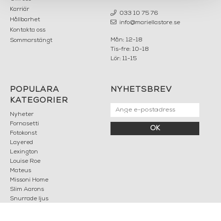
Karriär
033 10 75 76
Hållbarhet
info@mariellastore.se
Kontakta oss
Mån: 12-18
Sommarstängt
Tis-fre: 10-18
Lör: 11-15
POPULÄRA
NYHETSBREV
KATEGORIER
Nyheter
Fornasetti
OK
Fotokonst
Layered
Lexington
Louise Roe
Mateus
Missoni Home
Slim Aarons
Snurrade ljus