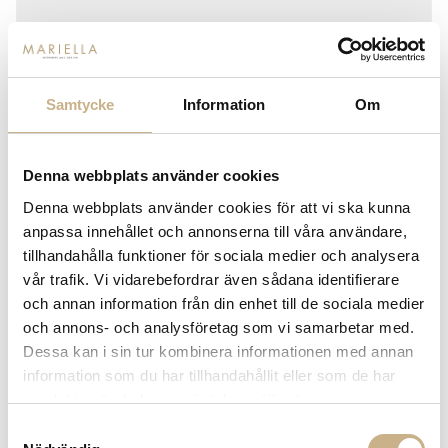
Samtycke
Information
Om
Denna webbplats använder cookies
MISSONI
MISSONI - GIACOMO 160
Denna webbplats använder cookies för att vi ska kunna
anpassa innehållet och annonserna till våra användare,
tillhandahålla funktioner för sociala medier och analysera
350
kr
vår trafik. Vi vidarebefordrar även sådana identifierare
och annan information från din enhet till de sociala medier
och annons- och analysföretag som vi samarbetar med.
Dessa kan i sin tur kombinera informationen med annan
-
+
LÄGG I VARUKORG
information som du har tillhandahållit eller som de har
samlat in när du har använt deras tjänster.
Lagerstatus:
Lagervara. Om varan tillfälligt skulle vara
slut kontaktar vi dig.
Samtyckesval