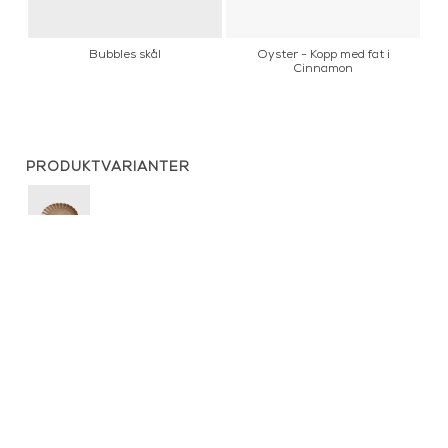
Bubbles skål
Oyster - Kopp med fat i
O
Cinnamon
PRODUKTVARIANTER
Oyster
Ovalt Fat
Oyster
Skål 24
cm