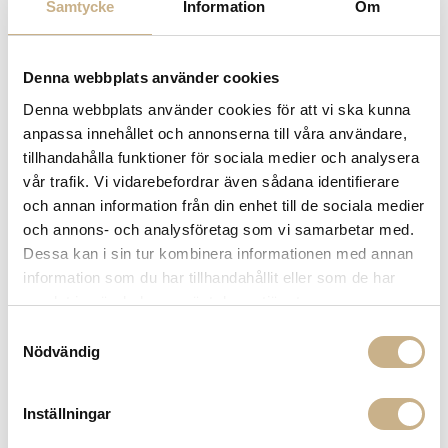
Samtycke
Information
Om
Denna webbplats använder cookies
Denna webbplats använder cookies för att vi ska kunna
MATEUS
anpassa innehållet och annonserna till våra användare,
OYSTER - MUGG I FOREST
tillhandahålla funktioner för sociala medier och analysera
GREEN
vår trafik. Vi vidarebefordrar även sådana identifierare
och annan information från din enhet till de sociala medier
455
kr
och annons- och analysföretag som vi samarbetar med.
Dessa kan i sin tur kombinera informationen med annan
-
+
LÄGG I VARUKORG
information som du har tillhandahållit eller som de har
samlat in när du har använt deras tjänster.
Lagerstatus:
Lagervara. Om varan tillfälligt skulle vara
Samtyckesval
slut kontaktar vi dig.
Nödvändig
14 dagars returrätt på lagervaror.
Läs mer
Leverans inom 3-5 arbetsdagar på lagervaror
Inställningar
Få
10% välkomstrabatt
när du registrerar dig för vårt
nyhetsbrev