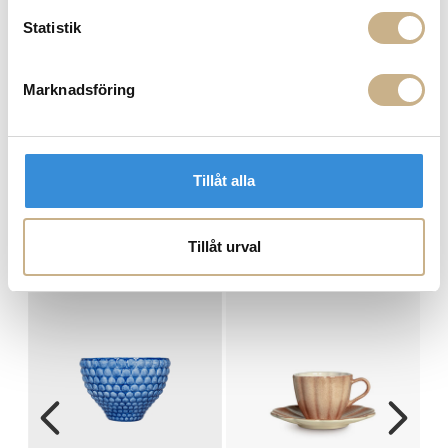
Fri frakt på mindra varor vid köp över 1000:-
Statistik
900:- i frakt vid köp av större möbler
Hämta i butik
Marknadsföring
FRÅGA OSS OM PRODUKTEN
Tillåt alla
BESKRIVNING
Tillåt urval
MER FRÅN MATEUS