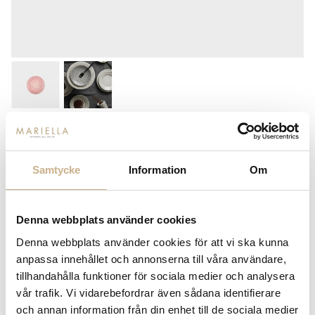
MATEUS
FULL LACE TALLRIK 20CM
Samtycke
Information
Om
365
kr
Denna webbplats använder cookies
Denna webbplats använder cookies för att vi ska kunna
-
+
LÄGG I VARUKORG
anpassa innehållet och annonserna till våra användare,
tillhandahålla funktioner för sociala medier och analysera
Lagerstatus:
Lagervara. Om varan tillfälligt skulle vara
vår trafik. Vi vidarebefordrar även sådana identifierare
slut kontaktar vi dig.
och annan information från din enhet till de sociala medier