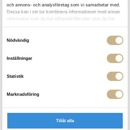
14 dagars returrätt på lagervaror.
Läs mer
och annons- och analysföretag som vi samarbetar med.
Leverans inom 3-5 arbetsdagar på lagervaror
Dessa kan i sin tur kombinera informationen med annan
Få
10% välkomstrabatt
när du registrerar dig för vårt
information som du har tillhandahållit eller som de har
nyhetsbrev
samlat in när du har använt deras tjänster.
Fri frakt på mindra varor vid köp över 1000:-
Samtyckesval
900:- i frakt vid köp av större möbler
Nödvändig
Hämta i butik
FRÅGA OSS OM PRODUKTEN
Inställningar
Statistik
BESKRIVNING
SPECIFIKATIONER
Marknadsföring
PRODUKTVARIANTER
Tillåt alla