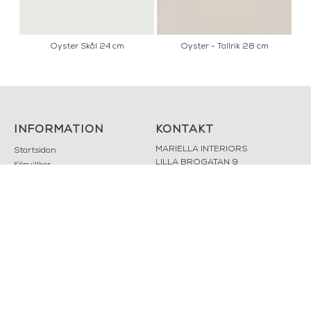
Oyster Skål 24 cm
Oyster - Tallrik 28 cm
INFORMATION
KONTAKT
MARIELLA INTERIORS
Startsidan
LILLA BROGATAN 9
Köpvillkor
503 30 BORÅS
Om oss
Karriär
033 10 75 76
Hållbarhet
info@mariellastore.se
Kontakta oss
Mån: 12-18
Sommarstängt
Tis-fre: 10-18
Lör: 11-15
POPULÄRA
NYHETSBREV