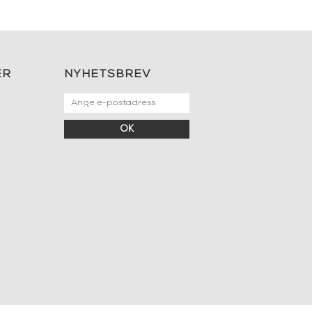
ER
NYHETSBREV
OK