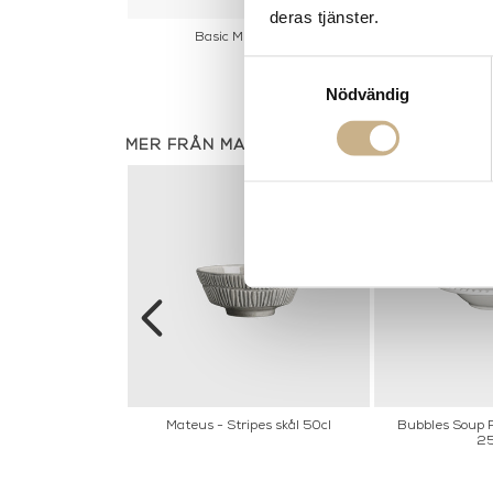
deras tjänster.
 Fat 42cm
Basic Mugg 60 cl
Basic Sk
Samtyckesval
Nödvändig
MER FRÅN MATEUS
allrik 20 cm
Mateus - Stripes skål 50cl
Bubbles Soup Pl
2