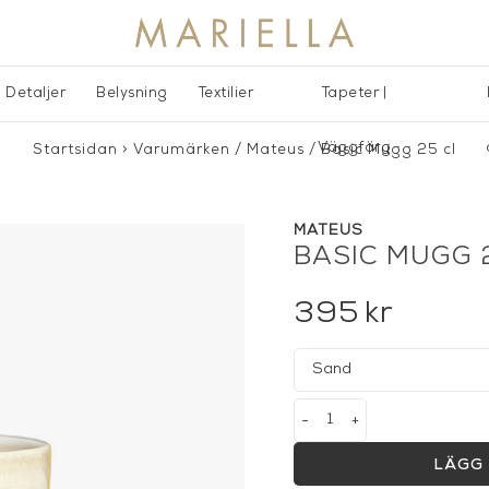
Detaljer
Belysning
Textilier
Tapeter |
Väggfärg
Startsidan
>
Varumärken
/
Mateus
/
Basic Mugg 25 cl
MATEUS
BASIC MUGG 
395
kr
-
+
LÄGG 