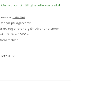
Om varan tillfälligt skulle vara slut
gervaror.
Läs mer
sdagar på lagervaror
r du registrerar dig för vårt nyhetsbrev
 vid köp över 1000:-
större möbler
UKTEN