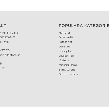
AKT
POPULÄRA KATEGORI
A INTERIORS
Nyheter
ROGATAN 9
Fornasetti
BORÅS
Fotokonst
Layered
 75 76
Lexington
riellastore.se
Louise Roe
Mateus
18
Missoni Home
0-18
Slim Aarons
Snurrade ljus