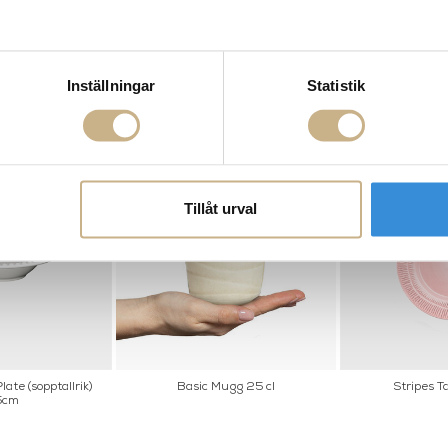
ål 200 cl
Basic Skål 70 cl
Basic Tal
Inställningar
Statistik
Tillåt urval
ate (sopptallrik)
Basic Mugg 25 cl
Stripes T
5cm