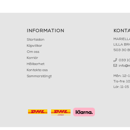
INFORMATION
KONT
MARIELL
Startsidan
LILLA B
Köpvillkor
503 30 
Om oss
Karriär
033 10
Hållbarhet
info@ma
Kontakta oss
Mån: 12-
Sommarstängt
Tis-fre: 1
Lör: 11-15