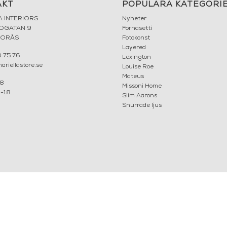
AKT
POPULÄRA KATEGORI
A INTERIORS
Nyheter
ROGATAN 9
Fornasetti
BORÅS
Fotokonst
Layered
 75 76
Lexington
riellastore.se
Louise Roe
Mateus
18
Missoni Home
0-18
Slim Aarons
Snurrade ljus