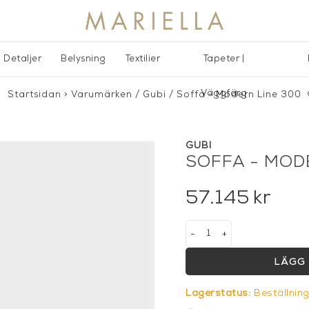
Detaljer
Belysning
Textilier
Tapeter |
Väggfärg
Startsidan
>
Varumärken
/
Gubi
/
Soffa - Modern Line 300
GUBI
SOFFA - MOD
57.145
kr
-
+
LÄGG 
Lagerstatus:
Beställnin