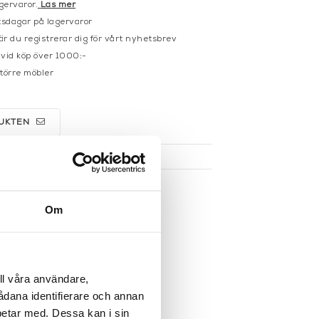
gervaror.
Läs mer
sdagar på lagervaror
r du registrerar dig för vårt nyhetsbrev
 vid köp över 1000:-
större möbler
UKTEN
Om
ll våra användare,
sådana identifierare och annan
betar med. Dessa kan i sin