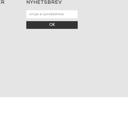
ER
NYHETSBREV
OK