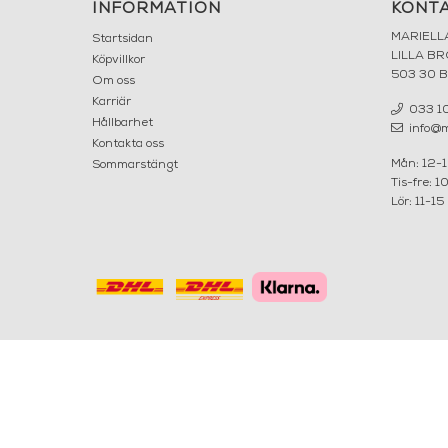
INFORMATION
KONT
MARIELL
Startsidan
LILLA B
Köpvillkor
503 30 
Om oss
Karriär
033 10
Hållbarhet
info@ma
Kontakta oss
Mån: 12-
Sommarstängt
Tis-fre: 1
Lör: 11-15