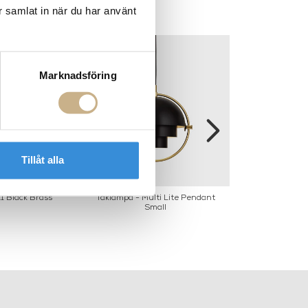
r samlat in när du har använt
Marknadsföring
Tillåt alla
L1 Black Brass
Taklampa - Multi Lite Pendant
Daumiller Din
Small
Golde