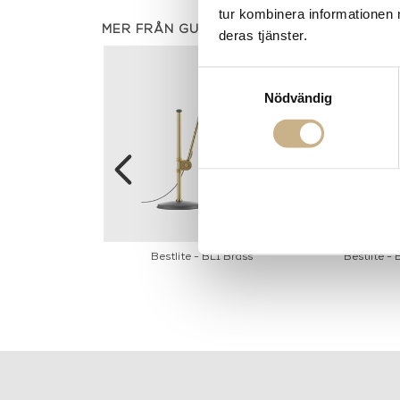
tur kombinera informationen 
MER FRÅN GUBI
deras tjänster.
Samtyckesval
Nödvändig
 BL1 Chrome
Bestlite - BL1 Brass
Bestlite -